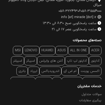
خراسان شمالی، بجنورد، امیریه شمالی، نبش خیابان وداد کامپیوتر
میراکل
058-32249306
058-31554000
info [at] miracle [dot] ir
ساعت پاسخگویی صبح 8:30 الی 13:30
ساعت پاسخگویی عصر 17 الی 21
دسته‌های محصولات
MSI
LENOVO
HUAWEI
ASUS
ALL IN ONE
ACER
آداپتور
آداپتور لپ تاپ
آنتن‌ های وایرلس
اسپیکر
اسپیلتر
اکسس پوینت
ام اس آی
اندرویدباکس
ایرپاد
باتری
بارکد خوان
برند لپ تاپ
پاور
پاور بانک
پایه خنک کننده
خدمات مشتریان
پایه سقفی
پایه نگهدارنده
پچ کورد شبکه
پد موس
پردازنده
سوالات متداول
پیگیری سفارشات
پرده نمایش
پرینتر حرارتی
پرینتر لیبل - بارکد
پرینتر لیزری