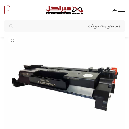
0
منو
جستجو
میراکل
/
ماشین‌ های اداری
/
مواد مصرفی
/
کارتریج