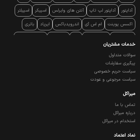
آداپتور
آداپتور لپ تاپ
آنتن‌ های وایرلس
اسپیکر
اسپیلتر
اکسس پوینت
ام اس آی
اندرویدباکس
ایرپاد
باتری
بارکد خوان
برند لپ تاپ
پاور
پاور بانک
پایه خنک کننده
خدمات مشتریان
پایه سقفی
پایه نگهدارنده
پچ کورد شبکه
پد موس
پردازنده
سوالات متداول
پیگیری سفارشات
پرده نمایش
پرینتر حرارتی
پرینتر لیبل - بارکد
پرینتر لیزری
سیاست حریم خصوصی
تبلت و موبایل
تجهیزات پسیو شبکه
تلفن رومیزی تحت شبکه
سیاست مرجوعی و عودت
تلویزیون
چراغ مطالعه
حافظه SSD
خمیر سیلیکون
میراکل
تماس با ما
درایو نوری
درایو نوری اکسترنال
دستگاه حضور غیاب
درباره میراکل
دستگاه ضبط تصاویر
دسته بازی
دوربین مدار بسته
رک
استخدام در میراکل
رم کامپیوتر
رم لپ تاپ
ریبون و رول حرارتی
ساعت هوشمند
نماد اعتماد