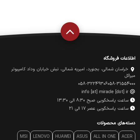
اطلاعات فروشگاه
خراسان شمالی، بجنورد، امیریه شمالی، نبش خیابان وداد کامپیوتر
میراکل
058-32249306
058-31554000
info [at] miracle [dot] ir
ساعت پاسخگویی صبح 8:30 الی 13:30
ساعت پاسخگویی عصر 17 الی 21
دسته‌های محصولات
MSI
LENOVO
HUAWEI
ASUS
ALL IN ONE
ACER