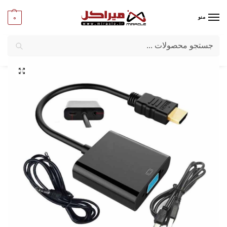
0
منو
جستجو
میراکل
/
کامپیوتر
/
مبدل