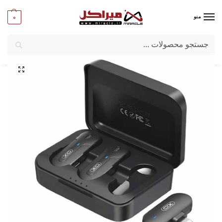
0
منو
جستجو
میراکل
/
کامپیوتر
/
قطعات جانبی
/
میکروفن