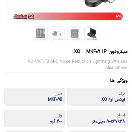
میکروفون XO – MKF09 IP
XO-MKF09B ANC Noise Reduction Lightning Wireless
Microphone
ویژگی ها
برند:
مدل:
ایکس او/ XO
MKF09B
ابعاد:
وزن:
۹۰x۶۷x۳۸ میلی‌متر
۲۰۰ گرم