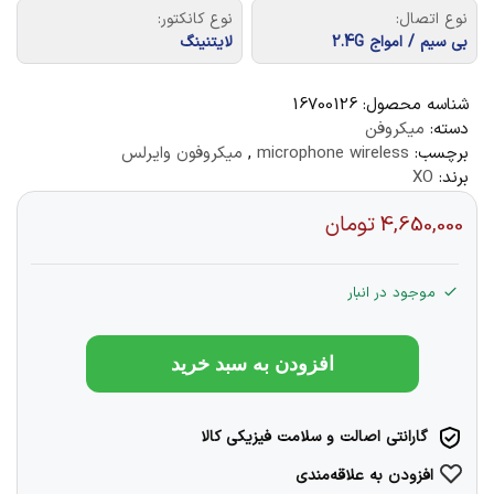
نوع اتصال:
نوع کانکتور:
بی سیم / امواج 2.4G
لایتنینگ
شناسه محصول:
16700126
دسته:
میکروفن
برچسب:
microphone wireless
,
میکروفون وایرلس
برند:
XO
4,650,000
تومان
موجود در انبار
افزودن به سبد خرید
گارانتی اصالت و سلامت فیزیکی کالا
افزودن به علاقه‌مندی