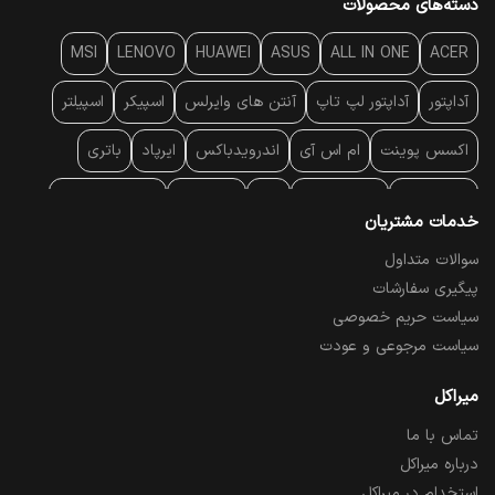
دسته‌های محصولات
MSI
LENOVO
HUAWEI
ASUS
ALL IN ONE
ACER
آداپتور
آداپتور لپ تاپ
آنتن‌ های وایرلس
اسپیکر
اسپیلتر
اکسس پوینت
ام اس آی
اندرویدباکس
ایرپاد
باتری
بارکد خوان
برند لپ تاپ
پاور
پاور بانک
پایه خنک کننده
خدمات مشتریان
پایه سقفی
پایه نگهدارنده
پچ کورد شبکه
پد موس
پردازنده
سوالات متداول
پیگیری سفارشات
پرده نمایش
پرینتر حرارتی
پرینتر لیبل - بارکد
پرینتر لیزری
سیاست حریم خصوصی
تبلت و موبایل
تجهیزات پسیو شبکه
تلفن رومیزی تحت شبکه
سیاست مرجوعی و عودت
تلویزیون
چراغ مطالعه
حافظه SSD
خمیر سیلیکون
میراکل
تماس با ما
درایو نوری
درایو نوری اکسترنال
دستگاه حضور غیاب
درباره میراکل
دستگاه ضبط تصاویر
دسته بازی
دوربین مدار بسته
رک
استخدام در میراکل