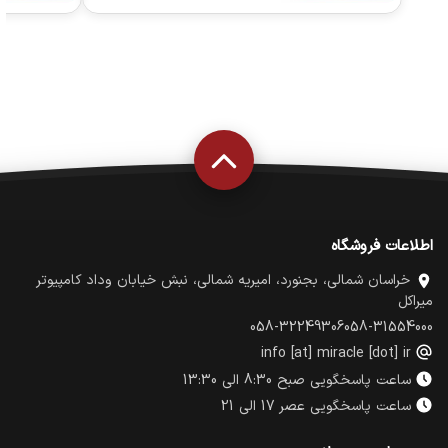
اطلاعات فروشگاه
خراسان شمالی، بجنورد، امیریه شمالی، نبش خیابان وداد کامپیوتر
میراکل
058-32249306
058-31554000
info [at] miracle [dot] ir
ساعت پاسخگویی صبح 8:30 الی 13:30
ساعت پاسخگویی عصر 17 الی 21