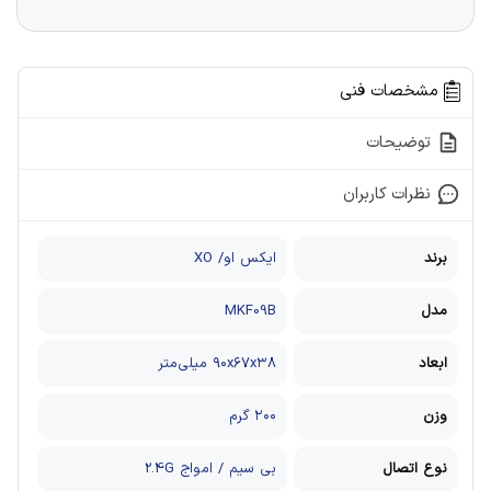
مشخصات فنی
توضیحات
نظرات کاربران
برند
ایکس او/ XO
مدل
MKF09B
ابعاد
۹۰x۶۷x۳۸ میلی‌متر
وزن
۲۰۰ گرم
نوع اتصال
بی سیم / امواج 2.4G