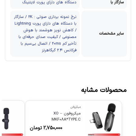
سازگار با
دستگاه های دارای پورت لایتنینگ
نرخ نمونه برداری صوتی : 2K / سازگار
با دستگاه های دارای پورت Lightning
/ کاهش نویز هوشمند با هوش
سایر مشخصات
مصنوعی / کیفیت صدای حرفه‌ای با
تأخیر کم 20ms / اتصال بی‌سیم با
فرکانس 2.4 گیگاهرتز
محصولات مشابه
میکروفن
میکروفون XO –
MKF08A*TYPE.C
2,750,000
تومان