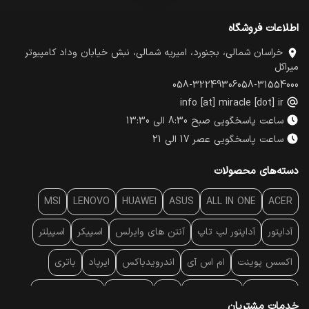
اطلاعات فروشگاه
خراسان شمالی، بجنورد، امیریه شمالی، نبش خیابان وداد کامپیوتر
میراکل
058-32249306
058-31554000
info [at] miracle [dot] ir
ساعت پاسخگویی صبح 8:30 الی 13:30
ساعت پاسخگویی عصر 17 الی 21
دسته‌های محصولات
MSI
LENOVO
HUAWEI
ASUS
ALL IN ONE
ACER
آداپتور
آداپتور لپ تاپ
آنتن‌ های وایرلس
اسپیکر
اسپیلتر
اکسس پوینت
ام اس آی
اندرویدباکس
ایرپاد
باتری
بارکد خوان
برند لپ تاپ
پاور
پاور بانک
پایه خنک کننده
خدمات مشتریان