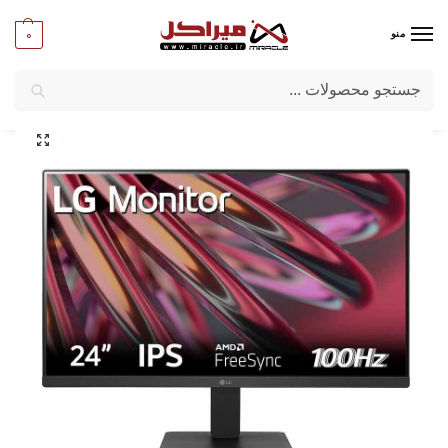
0
منو
جستجو
میراکل
/
کامپیوتر
/
قطعات اصلی
/
مانیتور