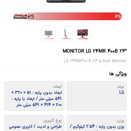
MONITOR LG 24MR 400B 24″
LG 24MR400-B 23.5 Inch Monitor
ویژگی ها
برند:
ابعاد:
LG
ابعاد بدون پایه : 51 × 320 ×
541 میلی متر / ابعاد با پایه :
200 × 414 × 541 میلی متر
وزن:
نوع کاربری:
وزن بدون پایه : 2.54 کیلوگرم /
طراحی و ادیت / کاربری عمومی