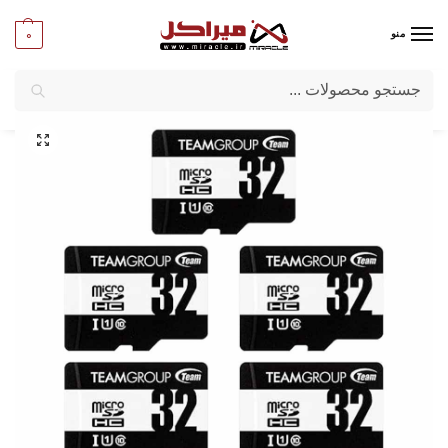
0
منو
جستجو
میراکل
/
تبلت و موبایل
/
لوازم جانبی موبایل وتبلت
/
کارت حافظه