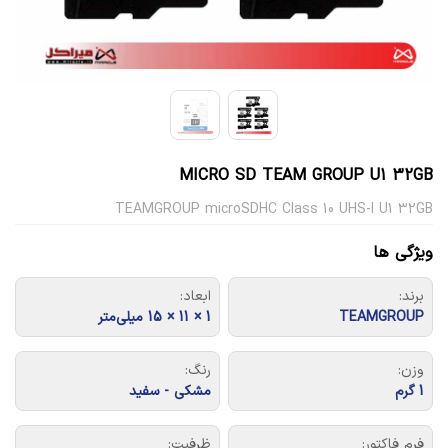
MICRO SD TEAM GROUP U1 32GB
TEAMGROUP microSDHC Class 10 UHS-I U1 32GB
ویژگی ها
برند:
ابعاد:
TEAMGROUP
1 × 11 × 15 میلی‌متر
وزن:
رنگ:
1 گرم
مشکی - سفید
فرم فاکتور:
ظرفیت: