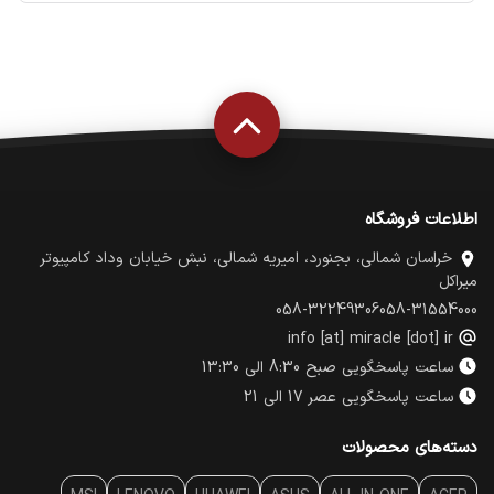
اطلاعات فروشگاه
خراسان شمالی، بجنورد، امیریه شمالی، نبش خیابان وداد کامپیوتر
میراکل
058-32249306
058-31554000
info [at] miracle [dot] ir
ساعت پاسخگویی صبح 8:30 الی 13:30
ساعت پاسخگویی عصر 17 الی 21
دسته‌های محصولات