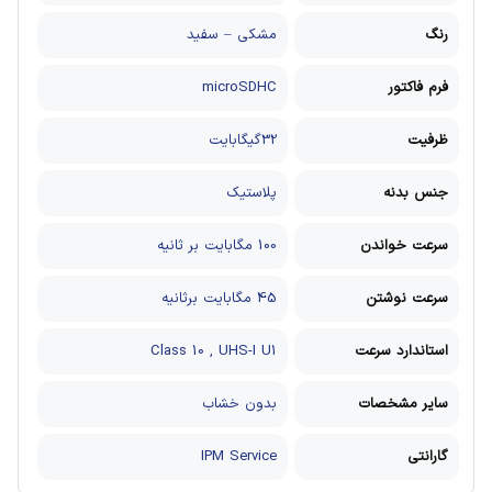
رنگ
مشکی – سفید
فرم فاکتور
microSDHC
ظرفیت
32گیگابایت
جنس بدنه
پلاستیک
سرعت خواندن
100 مگابایت بر ثانیه
سرعت نوشتن
45 مگابایت برثانیه
استاندارد سرعت
Class 10 , UHS-I U1
سایر مشخصات
بدون خشاب
گارانتی
IPM Service