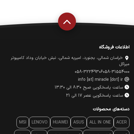
اطلاعات فروشگاه
خراسان شمالی، بجنورد، امیریه شمالی، نبش خیابان وداد کامپیوتر
میراکل
058-32249306
058-31554000
info [at] miracle [dot] ir
ساعت پاسخگویی صبح 8:30 الی 13:30
ساعت پاسخگویی عصر 17 الی 21
دسته‌های محصولات
MSI
LENOVO
HUAWEI
ASUS
ALL IN ONE
ACER