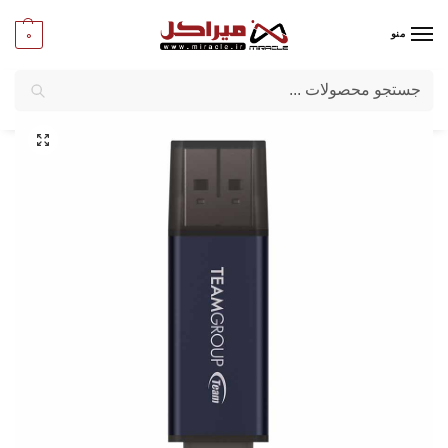
0
منو
جستجو
میراکل
/
کامپیوتر
/
قطعات جانبی
/
فلش مموری