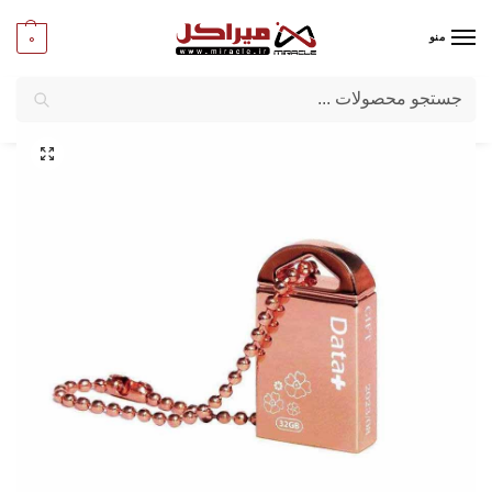
0
منو
جستجو
میراکل
/
کامپیوتر
/
قطعات جانبی
/
فلش مموری