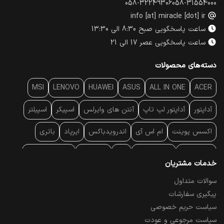
058-32249306
058-31554000
info [at] miracle [dot] ir
ساعت پاسخگویی صبح 8:30 الی 13:30
ساعت پاسخگویی عصر 17 الی 21
دسته‌های محصولات
MSI
LENOVO
HUAWEI
ASUS
ALL IN ONE
ACER
آداپتور
آداپتور لپ تاپ
آنتن‌ های وایرلس
اسپیکر
اسپیلتر
اکسس پوینت
ام اس آی
اندرویدباکس
ایرپاد
باتری
بارکد خوان
برند لپ تاپ
پاور
پاور بانک
پایه خنک کننده
خدمات مشتریان
پایه سقفی
پایه نگهدارنده
پچ کورد شبکه
پد موس
پردازنده
سوالات متداول
پیگیری سفارشات
پرده نمایش
پرینتر حرارتی
پرینتر لیبل - بارکد
پرینتر لیزری
سیاست حریم خصوصی
تبلت و موبایل
تجهیزات پسیو شبکه
تلفن رومیزی تحت شبکه
سیاست مرجوعی و عودت