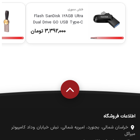
فلش مموری
Flash SanDisk 128GB Ultra
Dual Drive GO USB Type-C
BLACK
3,392,000
تومان
اطلاعات فروشگاه
خراسان شمالی، بجنورد، امیریه شمالی، نبش خیابان وداد کامپیوتر
میراکل