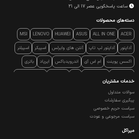
ساعت پاسخگویی عصر 17 الی 21
دسته‌های محصولات
MSI
LENOVO
HUAWEI
ASUS
ALL IN ONE
ACER
آداپتور
آداپتور لپ تاپ
آنتن‌ های وایرلس
اسپیکر
اسپیلتر
اکسس پوینت
ام اس آی
اندرویدباکس
ایرپاد
باتری
بارکد خوان
برند لپ تاپ
پاور
پاور بانک
پایه خنک کننده
خدمات مشتریان
پایه سقفی
پایه نگهدارنده
پچ کورد شبکه
پد موس
پردازنده
سوالات متداول
پیگیری سفارشات
پرده نمایش
پرینتر حرارتی
پرینتر لیبل - بارکد
پرینتر لیزری
سیاست حریم خصوصی
تبلت و موبایل
تجهیزات پسیو شبکه
تلفن رومیزی تحت شبکه
سیاست مرجوعی و عودت
تلویزیون
چراغ مطالعه
حافظه SSD
خمیر سیلیکون
میراکل