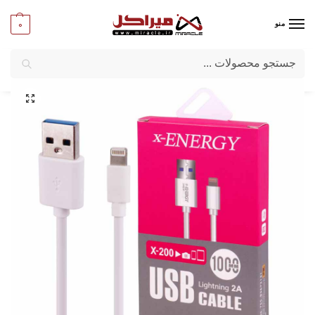
0
منو
جستجو
میراکل
/
تبلت و موبایل
/
لوازم جانبی موبایل وتبلت
/
کابل شارژر