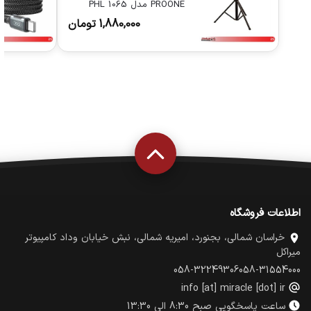
PROONE مدل PHL 1065
1,880,000
تومان
اطلاعات فروشگاه
خراسان شمالی، بجنورد، امیریه شمالی، نبش خیابان وداد کامپیوتر
میراکل
058-32249306
058-31554000
info [at] miracle [dot] ir
ساعت پاسخگویی صبح 8:30 الی 13:30