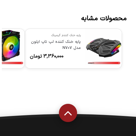
محصولات مشابه
پایه خنک کننده
,
گیمینگ
پایه خنک کننده لپ تاپ ایلون
مدل N707
3,360,000
تومان