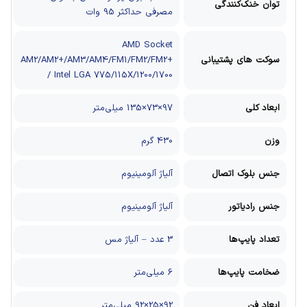
توان خنک‌کنندگی
مصرفی حداکثر 95 وات
AMD Socket
سوکت های پشتیبانی
AM2/AM2+/AM3/AM4/FM1/FM2/FM2+
/ Intel LGA 775/115X/1200/1700
ابعاد کلی
97×73×135 میلی‌متر
وزن
430 گرم
جنس بلوک اتصال
آلیاژ آلومینیوم
جنس رادیاتور
آلیاژ آلومینیوم
تعداد پایپ‌ها
3 عدد – آلیاژ مس
ضخامت پایپ‌ها
6 میلی‌متر
ابعاد فن
92×25×92 میلی‌متر