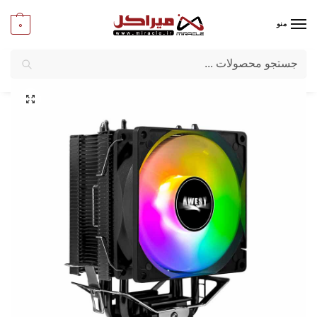
0
منو
جستجو
میراکل
/
کامپیوتر
/
قطعات اصلی
/
فن پردازنده