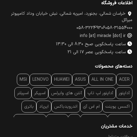
اطلاعات فروشگاه
خراسان شمالی، بجنورد، امیریه شمالی، نبش خیابان وداد کامپیوتر
میراکل
058-32249306
058-31554000
info [at] miracle [dot] ir
ساعت پاسخگویی صبح 8:30 الی 13:30
ساعت پاسخگویی عصر 17 الی 21
دسته‌های محصولات
MSI
LENOVO
HUAWEI
ASUS
ALL IN ONE
ACER
آداپتور
آداپتور لپ تاپ
آنتن‌ های وایرلس
اسپیکر
اسپیلتر
اکسس پوینت
ام اس آی
اندرویدباکس
ایرپاد
باتری
بارکد خوان
برند لپ تاپ
پاور
پاور بانک
پایه خنک کننده
خدمات مشتریان
پایه سقفی
پایه نگهدارنده
پچ کورد شبکه
پد موس
پردازنده
سوالات متداول