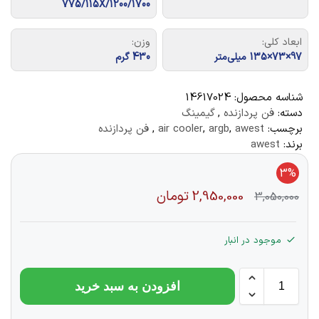
775/115X/1200/1700
ابعاد کلی:
وزن:
97×73×135 میلی‌متر
430 گرم
شناسه محصول:
14617024
دسته:
فن پردازنده
,
گیمینگ
برچسب:
awest
,
argb
,
air cooler
,
فن پردازنده
برند:
awest
3%
2,950,000
تومان
3,050,000
موجود در انبار
افزودن به سبد خرید