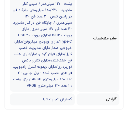
پشت : 120 میلی‌متر / سینی کنار
مادربرد : 120/240 میلی‌متر, جایگاه فن
در پایین کیس : 3 عدد فن 120
میلی‌متری / جایگاه فن در کنار مادربرد
: 2 عدد فن 120 میلی‌متری, دارای
پورت USB3.0/دارای پورت USB3.0
سایر مشخصات
Type-C/دارای ورودی میکروفن/دارای
خروجی صدا, دارای مدیریت نصب
کابل/دارای فیلتر گرد و غبار/دارای هاب
فن خنک‌کننده/دارای کنترلر باکس
نورپردازی/دارای ریموت کنترل رادیویی,
فن‌های نصب شده : پنل جانبی : 2
عدد 120 میلی‌متری ARGB / پنل پشت
: 1 عدد 120 میلی‌متری ARGB
گارانتی
گسترش تجارت تابا