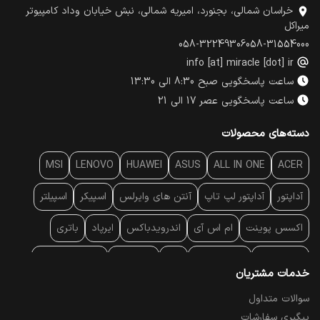
خراسان شمالی، بجنورد، امیریه شمالی، نبش خیابان وداد کامپیوتر
میراکل
058-32249306
058-31554000
info [at] miracle [dot] ir
ساعت پاسخگویی صبح 8:30 الی 13:30
ساعت پاسخگویی عصر 17 الی 21
دسته‌های محصولات
MSI
LENOVO
HUAWEI
ASUS
ALL IN ONE
ACER
آداپتور
آداپتور لپ تاپ
آنتن‌ های وایرلس
اسپیکر
اسپیلتر
اکسس پوینت
ام اس آی
اندرویدباکس
ایرپاد
باتری
بارکد خوان
برند لپ تاپ
پاور
پاور بانک
پایه خنک کننده
خدمات مشتریان
پایه سقفی
پایه نگهدارنده
پچ کورد شبکه
پد موس
پردازنده
سوالات متداول
پیگیری سفارشات