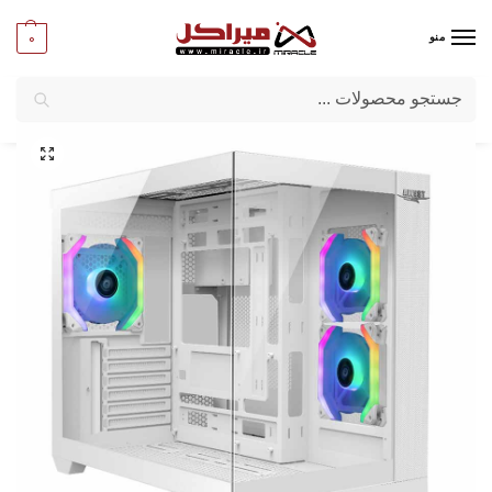
0
منو
جستجو
میراکل
/
کامپیوتر
/
قطعات اصلی
/
کیس