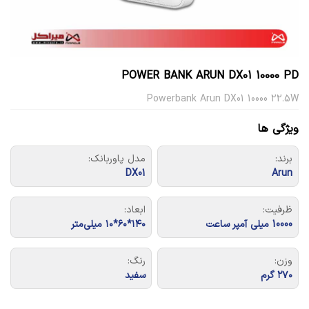
POWER BANK ARUN DX01 10000 PD
Powerbank Arun DX01 10000 22.5W
ویژگی ها
برند:
مدل پاوربانک:
DX01
Arun
ظرفیت:
ابعاد:
10000 میلی آمپر ساعت
۱۴۰*۶۰*۱۰ میلی‌متر
وزن:
رنگ:
۲۷۰ گرم
سفید