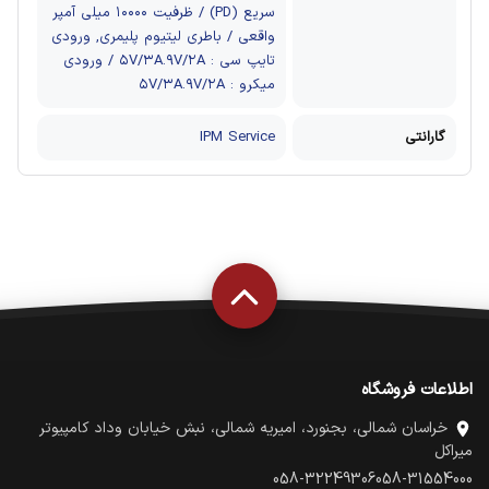
سریع (PD) / ظرفیت ۱۰۰۰۰ میلی آمپر
واقعی / باطری لیتیوم پلیمری, ورودی
تایپ سی : ۵V/۳A.۹V/۲A / ورودی
میکرو : ۵V/۳A.۹V/۲A
گارانتی
IPM Service
اطلاعات فروشگاه
خراسان شمالی، بجنورد، امیریه شمالی، نبش خیابان وداد کامپیوتر
میراکل
058-32249306
058-31554000