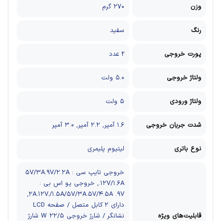
وزن
۲۷۰ گرم
رنگ
سفید
پورت خروجی
2 عدد
ولتاژ خروجی
۵.۰ ولت
ولتاژ ورودی
۵ ولت
شدت جریان خروجی
۱.۶ آمپر, ۲.۲ آمپر, ۳.۰ آمپر
نوع باتری
لیتیوم پلیمری
خروجی تایپ سی : ۵V/۳A.۹V/۲.۲A
.۱۲V/۱.۶A, خروجی یو اس بی :
۲A.۱۲V./۱.۵A/۵V/۳A.۵V/۴.۵A .۹V,
دارای ۲ کابل متصل / صفحه LCD
قابلیت‌های ویژه
نشانگر / شارژ خروجی ۲۲/۵ W شارژ