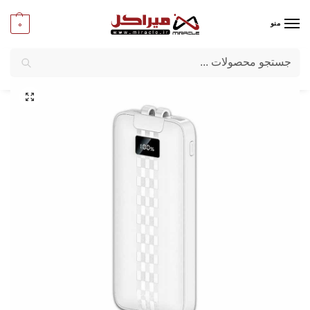
0
منو
جستجو
میراکل
/
کامپیوتر
/
قطعات جانبی
/
پاور بانک