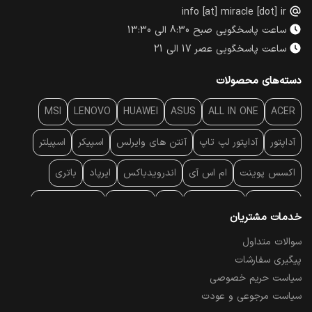
info [at] miracle [dot] ir
ساعت پاسخگویی صبح 8:30 الی 13:30
ساعت پاسخگویی عصر 17 الی 21
دسته‌های محصولات
MSI
LENOVO
HUAWEI
ASUS
ALL IN ONE
ACER
آداپتور
آداپتور لپ تاپ
آنتن‌ های وایرلس
اسپیکر
اسپیلتر
اکسس پوینت
ام اس آی
اندرویدباکس
ایرپاد
باتری
بارکد خوان
برند لپ تاپ
پاور
پاور بانک
پایه خنک کننده
خدمات مشتریان
پایه سقفی
پایه نگهدارنده
پچ کورد شبکه
پد موس
پردازنده
سوالات متداول
پیگیری سفارشات
پرده نمایش
پرینتر حرارتی
پرینتر لیبل - بارکد
پرینتر لیزری
سیاست حریم خصوصی
تبلت و موبایل
تجهیزات پسیو شبکه
تلفن رومیزی تحت شبکه
سیاست مرجوعی و عودت