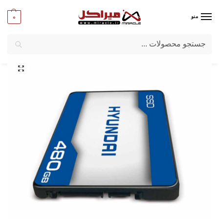
0
منو
جستجو
میراکل
/
کامپیوتر
/
قطعات اصلی
/
حافظه SSD