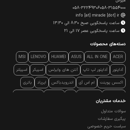
میراکل
058-32249306
058-31554000
info [at] miracle [dot] ir
ساعت پاسخگویی صبح 8:30 الی 13:30
ساعت پاسخگویی عصر 17 الی 21
دسته‌های محصولات
MSI
LENOVO
HUAWEI
ASUS
ALL IN ONE
ACER
آداپتور
آداپتور لپ تاپ
آنتن‌ های وایرلس
اسپیکر
اسپیلتر
اکسس پوینت
ام اس آی
اندرویدباکس
ایرپاد
باتری
بارکد خوان
برند لپ تاپ
پاور
پاور بانک
پایه خنک کننده
خدمات مشتریان
پایه سقفی
پایه نگهدارنده
پچ کورد شبکه
پد موس
پردازنده
سوالات متداول
پیگیری سفارشات
پرده نمایش
پرینتر حرارتی
پرینتر لیبل - بارکد
پرینتر لیزری
سیاست حریم خصوصی