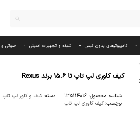
کامپیوترهای بدون کیس
شبکه و تجهیزات امنیتی
صوتی و 
کیف کاوری لپ تاپ تا 15.6 برند Rexus
شناسه محصول:
135114016
دسته:
کیف و کاور لپ تاپ
برچسب:
كيف كاوری لپ تاپ