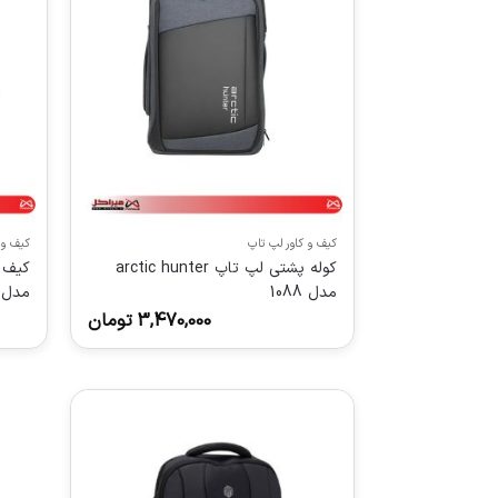
کیف و کاور لپ تاپ
کیف و 
کوله پشتی لپ تاپ arctic hunter
مدل 1088
مدل 104
3,470,000
تومان