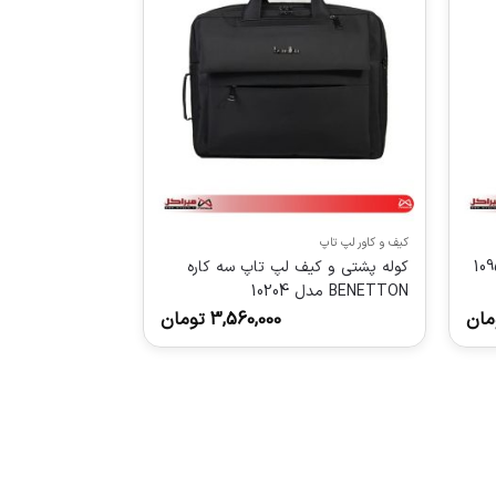
کیف و کاور لپ تاپ
کوله پشتی و کیف لپ تاپ سه کاره
BENETTON مدل 10204
مان
3,560,000
تومان