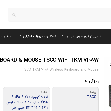
کامپیوترهای بدون کیس
شبکه و تجهیزات امنیتی
صوتی و 
BOARD & MOUSE TSCO WIFI TKM 7108W
TSCO TKM 7108 Wireless Keyboard and Mouse
ویژگی ها
برند:
ابعاد:
TSCO
ابعاد کیبورد : 20 * 145 *
435 میلی متر / ابعاد ماوس
: 46 * 61 * 112 میلی متر