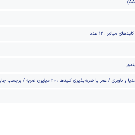
ندوز
ر یا ضربه‌پذیری کلیدها : 20 میلیون ضربه / برچسب چاپی فارسی : دارد