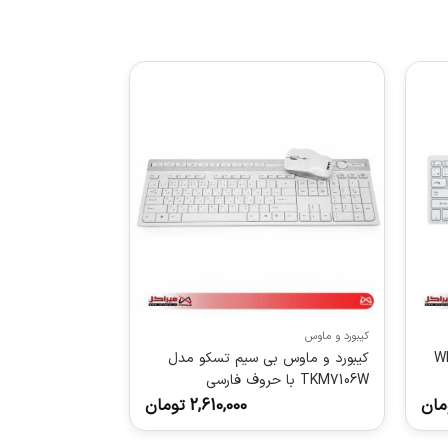
کیبورد و ماوس
کیبورد و ماوس بی سیم تسکو مدل
TKM7106W با حروف فارسی
مان
2,610,000
تومان