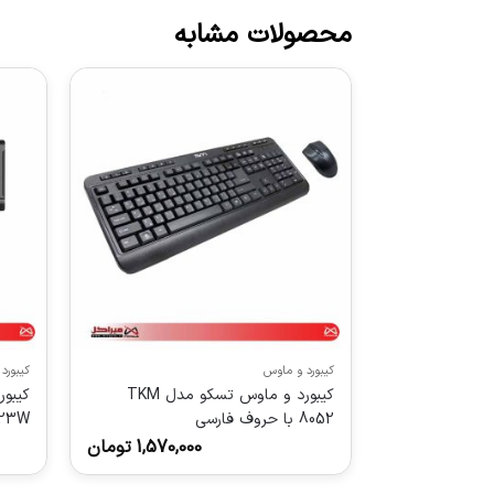
محصولات مشابه
کیبورد و ماوس
کیبورد
کیبورد و ماوس تسکو مدل TKM
8052 با حروف فارسی
7023W 
1,570,000
تومان