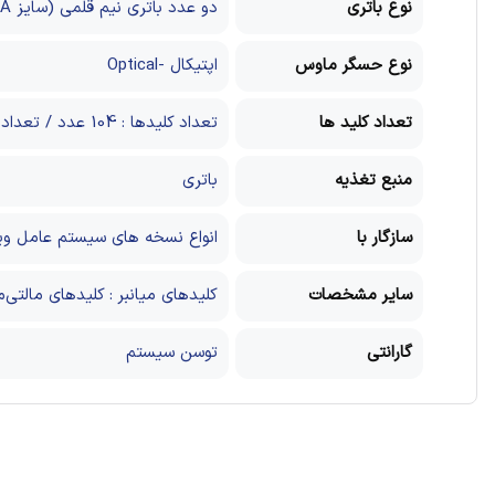
نوع باتری
دو عدد باتری نیم قلمی (سايز AAA)
نوع حسگر ماوس
اپتیکال -Optical
تعداد کلید ها
تعداد کلیدها : 104 عدد / تعداد کلیدهای میانبر : 12 عدد
منبع تغذیه
باتری
سازگار با
انواع نسخه های سیستم عامل وی
سایر مشخصات
کلیدهای میانبر : کلیدهای مالتی‌مدیا و ناوبری / عم
گارانتی
توسن سیستم