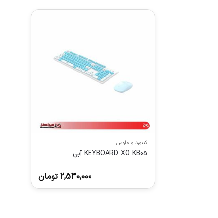
کیبورد و ماوس
KEYBOARD XO KB05 آبی
2,530,000
تومان