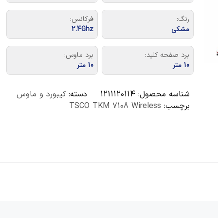
رنگ:
فرکانس:
مشکی
2.4Ghz
برد صفحه کلید:
برد ماوس:
10 متر
10 متر
شناسه محصول:
1211120114
دسته:
کیبورد و ماوس
برچسب:
TSCO TKM 7108 Wireless