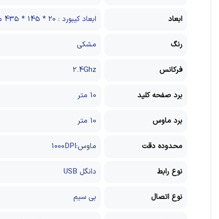
ابعاد
ابعاد کیبورد : 20 * 145 * 435 میلی متر / ابعاد ماوس : 46 * 61 * 112 میلی متر
رنگ
مشکی
فرکانس
2.4Ghz
برد صفحه کلید
10 متر
برد ماوس
10 متر
محدوده دقت
ماوس:1000DPI
نوع رابط
دانگل USB
نوع اتصال
بی سیم