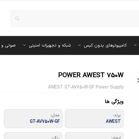
کامپیوترهای بدون کیس
شبکه و تجهیزات امنیتی
صوتی و 
POWER AWEST 750W
AWEST GT-AV750W-GF Power Supply
ویژگی ها
برند:
مدل:
GT-AV750W-GF
AWEST
ابعاد:
رنگ: