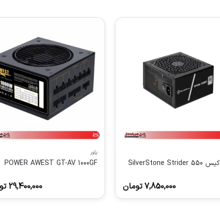
پاور
پاور کیس SilverStone Strider 550
POWER AWEST GT-AV 1000GF
7,850,000
تومان
29,400,000
تو