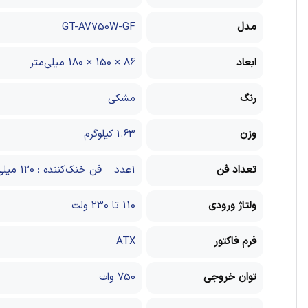
مدل
GT-AV750W-GF
ابعاد
86 × 150 × 180 میلی‌متر
رنگ
مشکی
وزن
1.63 کیلوگرم
تعداد فن
1عدد – فن خنک‌کننده : 120 میلی‌متری
ولتاژ ورودی
110 تا 230 ولت
فرم فاکتور
ATX
توان خروجی
750 وات