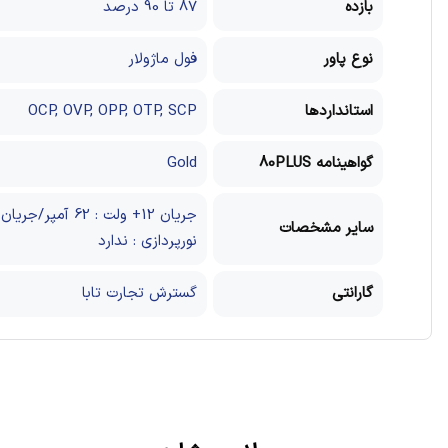
بازده
87 تا 90 درصد
نوع پاور
فول ماژولار
استانداردها
OCP, OVP, OPP, OTP, SCP
گواهینامه 80PLUS
Gold
سایر مشخصات
نورپردازی : ندارد
گارانتی
گسترش تجارت تابا