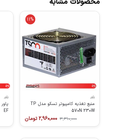
محصولات مشابه
11%
پاور
پاور
منبع تغذیه کامپیوتر تسکو مدل TP
EF
570N 230W
2,960,000
تومان
3,310,000