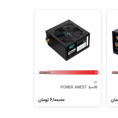
پاور
POWER AWEST 500W
مان
6,100,000
تومان