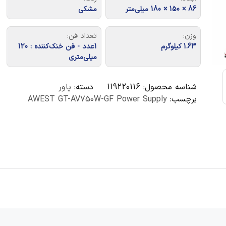
86 × 150 × 180 میلی‌متر
مشکی
وزن:
تعداد فن:
1.63 کیلوگرم
1عدد - فن خنک‌کننده : 120
میلی‌متری
شناسه محصول:
119220116
دسته:
پاور
برچسب:
AWEST GT-AV750W-GF Power Supply