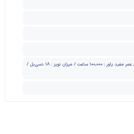
جریان 12+ ولت : 62 آمپر/جریان 12- ولت : 0.3 آمپر /جریان 5+ ولت : 22 آمپر/جریان 3.3+ ولت : 24 آمپر, عمر مفید پاور : 100,000 ساعت / میزان نویز : 18 دسی‌بل /