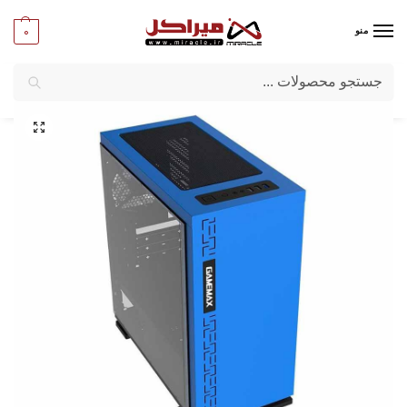
0
منو
جستجو
میراکل
/
کامپیوتر
/
قطعات اصلی
/
کیس