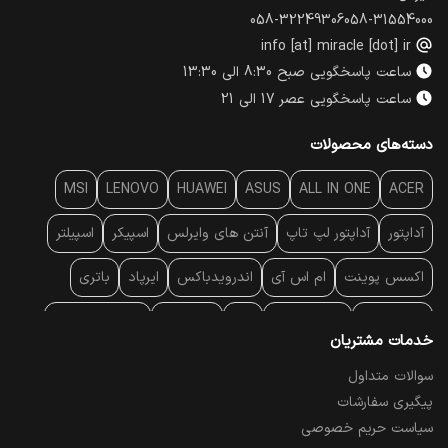
058-32249306
058-31554000
info [at] miracle [dot] ir
ساعت پاسخگویی صبح 8:30 الی 13:30
ساعت پاسخگویی عصر 17 الی 21
دسته‌های محصولات
MSI
LENOVO
HUAWEI
ASUS
ALL IN ONE
ACER
آداپتور
آداپتور لپ تاپ
آنتن‌ های وایرلس
اسپیکر
اسپیلتر
اکسس پوینت
ام اس آی
اندرویدباکس
ایرپاد
باتری
بارکد خوان
برند لپ تاپ
پاور
پاور بانک
پایه خنک کننده
خدمات مشتریان
پایه سقفی
پایه نگهدارنده
پچ کورد شبکه
پد موس
پردازنده
سوالات متداول
پیگیری سفارشات
پرده نمایش
پرینتر حرارتی
پرینتر لیبل - بارکد
پرینتر لیزری
سیاست حریم خصوصی