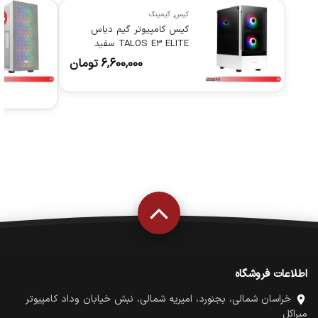
کیس
,
گیمینگ
%
کیس کامپیوتر گیم دیاس
TALOS E3 ELITE سفید
6,600,000
تومان
اطلاعات فروشگاه
خراسان شمالی، بجنورد، امیریه شمالی، نبش خیابان وداد کامپیوتر
میراکل