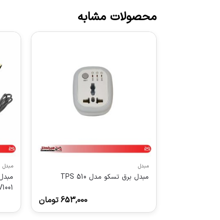
محصولات مشابه
مبدل
مبدل
مبدل برق تسکو مدل TPS 510
1001
653,000
تومان