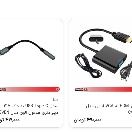
مبدل
مبدل HDMI به VGA ایلون مدل
مبدل USB Type-C به جک 3.5
CV
میلی‌متری هدفون الون
CV401
490,000
تومان
419,000
تو