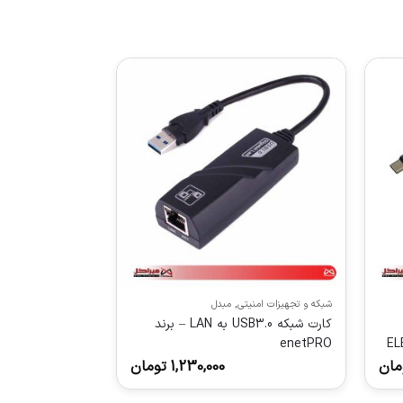
شبکه و تجهیزات امنیتی
,
مبدل
کارت شبکه USB3.0 به LAN – برند
 مدل ELEVEN
enetPRO
مان
1,230,000
تومان