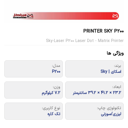
PRINTER SKY P200
Sky-Laser P200 Laser Dot - Matrix Printer
ویژگی ها
برند:
مدل:
اسکای | Sky
P200
ابعاد:
وزن:
23.2 × 41.2 × 39.2 سانتیمتر
7.2 کیلوگرم
تکنولوژی چاپ:
نوع کاربری:
لیزری/سوزنی
تک کاره