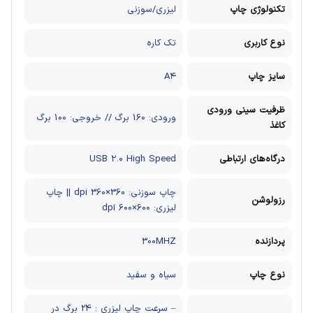
تکنولوژی چاپ
لیزری/سوزنی
نوع کاربری
تک کاره
سایز چاپ
A۴
ظرفیت سینی ورودی
ورودی: 160 برگ // خروجی: 100 برگ
کاغذ
درگاه‌های ارتباطی
USB ۲.۰ High Speed
چاپ سوزنی: 360×360 dpi || چاپ
رزولوشن
لیزری: 600×600 dpi
پردازنده
300MHZ
نوع چاپ
سیاه و سفید
– سرعت چاپ لیزری : 24 برگ در