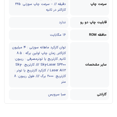
سرعت چاپ
دقیقه // – سرعت چاپ سوزنی: 225
کاراکتر در ثانیه
قابلیت چاپ دو رو
ندارد
حافظه ROM
۱۶ مگابایت
توان کارکرد ماهانه سوزنی : ۴ میلیون
کاراکتر, زمان چاپ اولین برگه : ۸.۵
ثانیه, کارتریج یا تونرمصرفی : ریبون:
سایر مشخصات
Sky-Laser SP200 /// کارتریج: Sky-
Laser A112 / کارکرد کارتریج یا تونر :
کارتریج: 2000 برگ /// طول ریبون: 8
متر
گارانتی
صبا سرویس