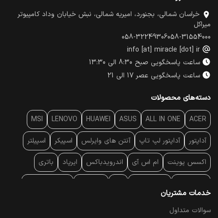
خراسان شمالی، بجنورد، امیریه شمالی، نبش خیابان وداد کامپیوتر
میراکل
058-32249306
058-31554000
info [at] miracle [dot] ir
ساعت پاسخگویی صبح 8:30 الی 13:30
ساعت پاسخگویی عصر 17 الی 21
دسته‌های محصولات
MSI
LENOVO
HUAWEI
ASUS
ALL IN ONE
ACER
آداپتور
آداپتور لپ تاپ
آنتن‌ های وایرلس
اسپیکر
اسپیلتر
اکسس پوینت
ام اس آی
اندرویدباکس
ایرپاد
باتری
بارکد خوان
برند لپ تاپ
پاور
پاور بانک
پایه خنک کننده
خدمات مشتریان
پایه سقفی
پایه نگهدارنده
پچ کورد شبکه
پد موس
پردازنده
سوالات متداول