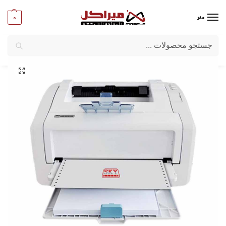
0
منو
جستجو
میراکل
/
ماشین‌ های اداری
/
لوازم اداری
/
پرینتر لیزری