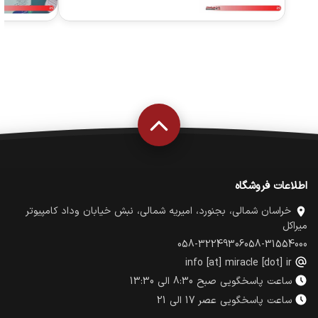
اطلاعات فروشگاه
خراسان شمالی، بجنورد، امیریه شمالی، نبش خیابان وداد کامپیوتر
میراکل
058-32249306
058-31554000
info [at] miracle [dot] ir
ساعت پاسخگویی صبح 8:30 الی 13:30
ساعت پاسخگویی عصر 17 الی 21