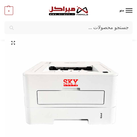
0
منو
جستجو
میراکل
/
ماشین‌ های اداری
/
لوازم اداری
/
پرینتر لیزری