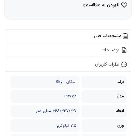
افزودن به علاقه‌مندی
مشخصات فنی
توضیحات
نظرات کاربران
برند
اسکای | Sky
مدل
P126dn
ابعاد
368x337x227 میلی متر
وزن
7.5 کیلوگرم