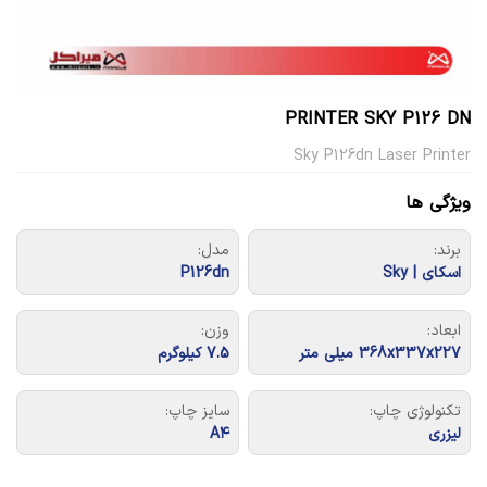
PRINTER SKY P126 DN
Sky P126dn Laser Printer
ویژگی ها
برند:
مدل:
اسکای | Sky
P126dn
ابعاد:
وزن:
368x337x227 میلی متر
7.5 کیلوگرم
تکنولوژی چاپ:
سایز چاپ:
لیزری
A۴