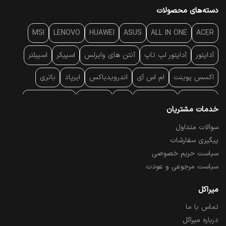
دسته‌های محصولات
MSI
LENOVO
HUAWEI
ASUS
ALL IN ONE
ACER
آداپتور
آداپتور لپ تاپ
آنتن‌ های وایرلس
اسپیکر
اسپیلتر
اکسس پوینت
ام اس آی
اندرویدباکس
ایرپاد
باتری
بارکد خوان
برند لپ تاپ
پاور
پاور بانک
پایه خنک کننده
خدمات مشتریان
پایه سقفی
پایه نگهدارنده
پچ کورد شبکه
پد موس
پردازنده
سوالات متداول
پیگیری سفارشات
پرده نمایش
پرینتر حرارتی
پرینتر لیبل - بارکد
پرینتر لیزری
سیاست حریم خصوصی
تبلت و موبایل
تجهیزات پسیو شبکه
تلفن رومیزی تحت شبکه
سیاست مرجوعی و عودت
تلویزیون
چراغ مطالعه
حافظه SSD
خمیر سیلیکون
میراکل
تماس با ما
درایو نوری
درایو نوری اکسترنال
دستگاه حضور غیاب
درباره میراکل