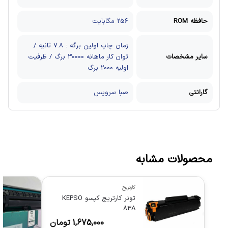
حافظه ROM
256 مگابایت
زمان چاپ اولین برگه : 7.8 ثانیه /
سایر مشخصات
توان کار ماهانه 30000 برگ / ظرفیت
اولیه 2000 برگ
گارانتی
صبا سرویس
محصولات مشابه
کارتریج
تونر کارتریج کپسو KEPSO
83A
1,675,000
تومان