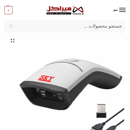
0
منو
جستجو
میراکل
/
ماشین‌ های اداری
/
لوازم فروشگاهی
/
بارکد خوان