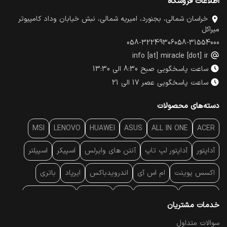
اطلاعات فروشگاه
خراسان شمالی، بجنورد، امیریه شمالی، نبش خیابان وداد کامپیوتر
میراکل
058-32249306
058-31554000
info [at] miracle [dot] ir
ساعت پاسخگویی صبح 8:30 الی 13:30
ساعت پاسخگویی عصر 17 الی 21
دسته‌های محصولات
MSI
LENOVO
HUAWEI
ASUS
ALL IN ONE
ACER
آداپتور
آداپتور لپ تاپ
آنتن‌ های وایرلس
اسپیکر
اسپیلتر
اکسس پوینت
ام اس آی
اندرویدباکس
ایرپاد
باتری
بارکد خوان
برند لپ تاپ
پاور
پاور بانک
پایه خنک کننده
خدمات مشتریان
پایه سقفی
پایه نگهدارنده
پچ کورد شبکه
پد موس
پردازنده
سوالات متداول