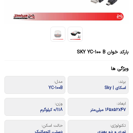
بارکد خوان SKY YC-100 B
ویژگی ها
برند:
مدل:
اسکای | Sky
YC-100B
ابعاد:
وزن:
165x52x47 میلی‌متر
0/118 کیلوگرم
تکنولوژی:
حالت اسکن:
نوری و دو بعدی
دستی، اتوماتیک