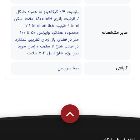
بلوتوث 2.4 گیگاهرتز به همراه دانگل
/ ظرفیت باتری 1800mAH, دقت اسکن
5mil / ظریب خطا 1.5million /
سایر مشخصات
محدوده عملکرد وایرلس 50 تا 100
متر در فضای باز​, زمان تقریبی عملکرد
در حالت شارژ 11 ساعت / زمان مورد
نیاز برای شارژ کامل 4-5 ساعت
گارانتی
صبا سرویس