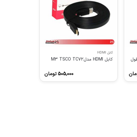
کابل HDMI
تسکو مدل TCH 72 طول
کابل HDMI مدلM3 TSCO TC72
مان
505,000
تومان