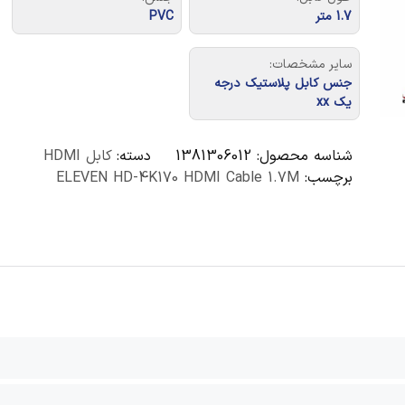
1.7 متر
PVC
سایر مشخصات:
جنس کابل پلاستیک درجه
یک xx
شناسه محصول:
1381306012
دسته:
کابل HDMI
برچسب:
ELEVEN HD-4K170 HDMI Cable 1.7M