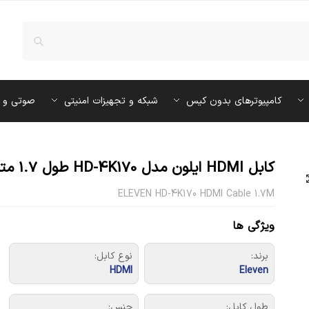
کامپیوترهای بدون کیس
شبکه و تجهیزات امنیتی
صوتی و 
کابل HDMI ایلون مدل HD-4K170 طول 1.7 متر
ELEVEN HD-4K170 HDMI Cable 1.7M
ویژگی ها
برند:
نوع کابل:
HDMI
Eleven
طول کابل:
جنس: