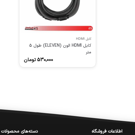
کابل HDMI
کابل HDMI الون (ELEVEN) طول 5
متر
530,000
تومان
اطلاعات فروشگاه
دسته‌های محصولات