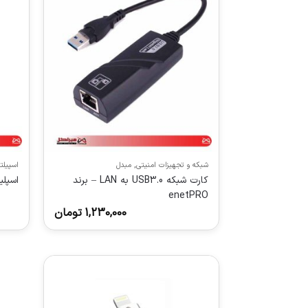
شبکه و تجهیزات امنیتی
,
مبدل
اسپیلتر
کارت شبکه USB3.0 به LAN – برند
اسپلیتر HDMI دو پ
enetPRO
1,230,000
تومان