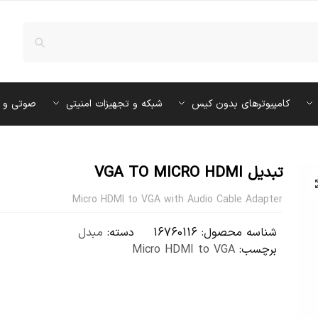
کامپیوترهای بدون کیس
شبکه و تجهیزات امنیتی
صوتی و 
تبدیل VGA TO MICRO HDMI
Micro HDMI to VGA with Audio Cable Adapter
شناسه محصول:
16760116
دسته:
مبدل
برچسب:
Micro HDMI to VGA