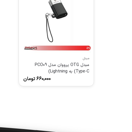
مبدل
مبدل OTG پرووان مدل PCO09
(Type-C به Lightning)
660,000
تومان