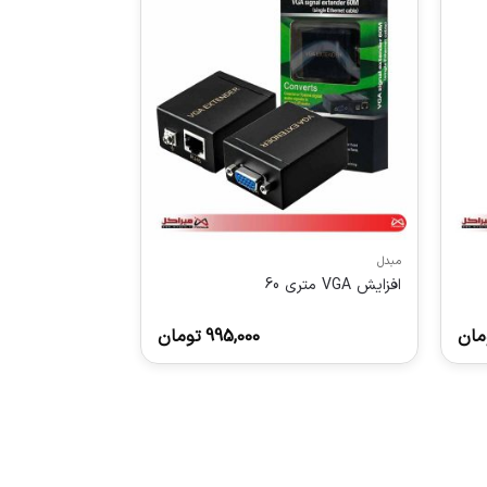
مبدل
افزایش VGA متری 60
مان
995,000
تومان