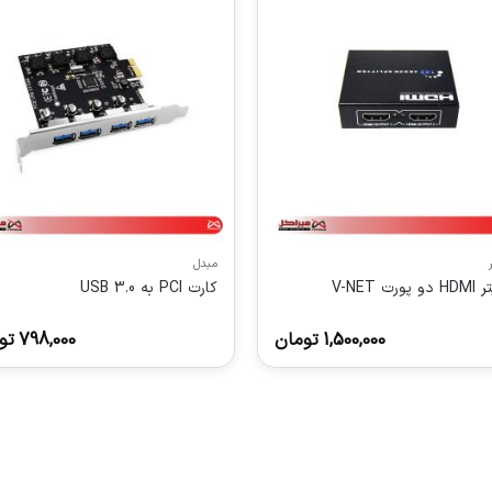
مبدل
ورت V-NET
کارت PCI به USB 3.0
1,500,000
تومان
798,000
تو