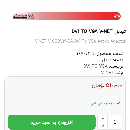
تبدیل DVI TO VGA V-NET
V-NET V-CODV2VGA DVI To VGA Active Adapter
شناسه محصول:
16760199
دسته:
مبدل
برچسب:
DVI TO VGA
برند:
V-NET
510,000
تومان
موجود در انبار
افزودن به سبد خرید