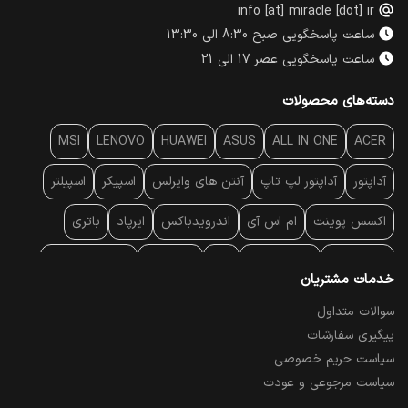
info [at] miracle [dot] ir
ساعت پاسخگویی صبح 8:30 الی 13:30
ساعت پاسخگویی عصر 17 الی 21
دسته‌های محصولات
MSI
LENOVO
HUAWEI
ASUS
ALL IN ONE
ACER
آداپتور
آداپتور لپ تاپ
آنتن‌ های وایرلس
اسپیکر
اسپیلتر
اکسس پوینت
ام اس آی
اندرویدباکس
ایرپاد
باتری
بارکد خوان
برند لپ تاپ
پاور
پاور بانک
پایه خنک کننده
خدمات مشتریان
پایه سقفی
پایه نگهدارنده
پچ کورد شبکه
پد موس
پردازنده
سوالات متداول
پیگیری سفارشات
پرده نمایش
پرینتر حرارتی
پرینتر لیبل - بارکد
پرینتر لیزری
سیاست حریم خصوصی
تبلت و موبایل
تجهیزات پسیو شبکه
تلفن رومیزی تحت شبکه
سیاست مرجوعی و عودت