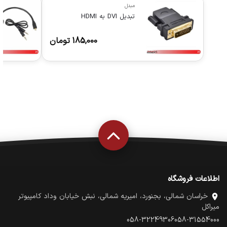
مبدل
تبدیل DVI به HDMI
185,000
تومان
اطلاعات فروشگاه
خراسان شمالی، بجنورد، امیریه شمالی، نبش خیابان وداد کامپیوتر
میراکل
058-32249306
058-31554000