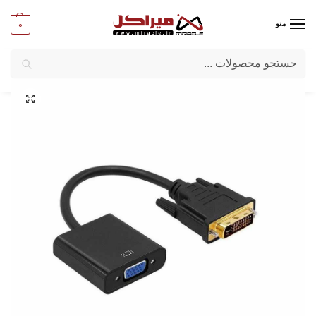
0
منو
جستجو
میراکل
/
کامپیوتر
/
مبدل