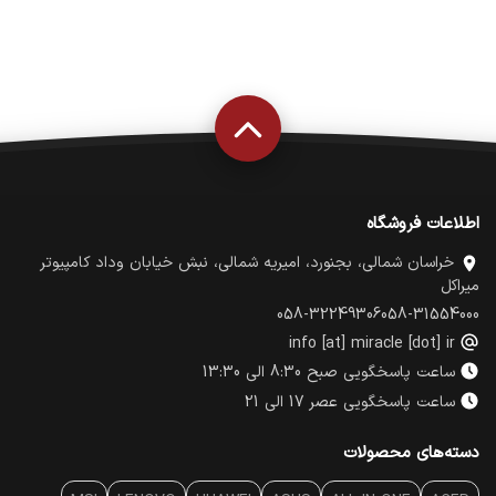
اطلاعات فروشگاه
خراسان شمالی، بجنورد، امیریه شمالی، نبش خیابان وداد کامپیوتر
میراکل
058-32249306
058-31554000
info [at] miracle [dot] ir
ساعت پاسخگویی صبح 8:30 الی 13:30
ساعت پاسخگویی عصر 17 الی 21
دسته‌های محصولات