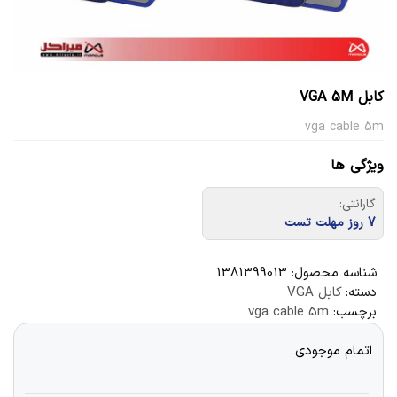
کابل VGA 5M
vga cable 5m
ویژگی ها
گارانتی:
7 روز مهلت تست
شناسه محصول:
1381399013
دسته:
کابل VGA
برچسب:
vga cable 5m
اتمام موجودی