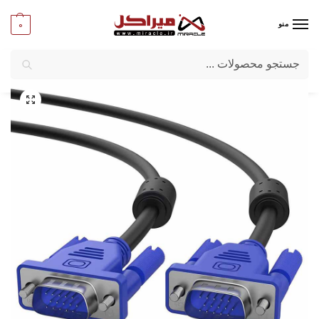
0
منو
جستجو
میراکل
/
کامپیوتر
/
کابل
/
کابل VGA