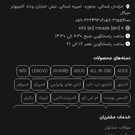
خراسان شمالی، بجنورد، امیریه شمالی، نبش خیابان وداد کامپیوتر
میراکل
058-32249306
058-31554000
info [at] miracle [dot] ir
ساعت پاسخگویی صبح 8:30 الی 13:30
ساعت پاسخگویی عصر 17 الی 21
دسته‌های محصولات
MSI
LENOVO
HUAWEI
ASUS
ALL IN ONE
ACER
آداپتور
آداپتور لپ تاپ
آنتن‌ های وایرلس
اسپیکر
اسپیلتر
اکسس پوینت
ام اس آی
اندرویدباکس
ایرپاد
باتری
بارکد خوان
برند لپ تاپ
پاور
پاور بانک
پایه خنک کننده
خدمات مشتریان
پایه سقفی
پایه نگهدارنده
پچ کورد شبکه
پد موس
پردازنده
سوالات متداول