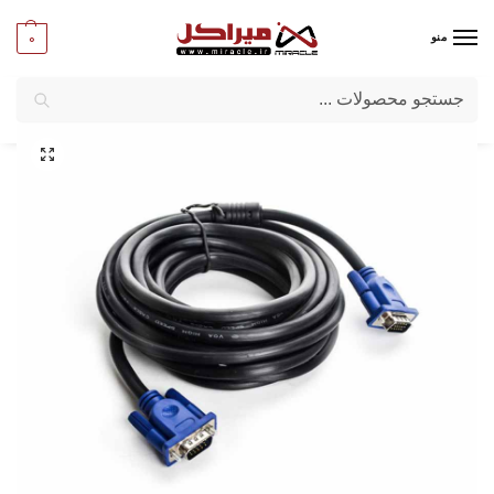
0
منو
جستجو
میراکل
/
کامپیوتر
/
کابل
/
کابل VGA