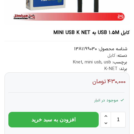
کابل USB 1.5M به MINI USB K NET
شناسه محصول:
1381199030
دسته:
کابل
برچسب:
usb
,
mini usb
,
Knet
برند:
K-NET
430,000
تومان
موجود در انبار
افزودن به سبد خرید