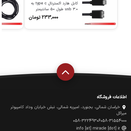
کابل هارد اکسترنال type c به
0.usb 3 طول 50 سانتیمتر
233,000
تومان
اطلاعات فروشگاه
خراسان شمالی، بجنورد، امیریه شمالی، نبش خیابان وداد کامپیوتر
میراکل
058-32249306
058-31554000
info [at] miracle [dot] ir