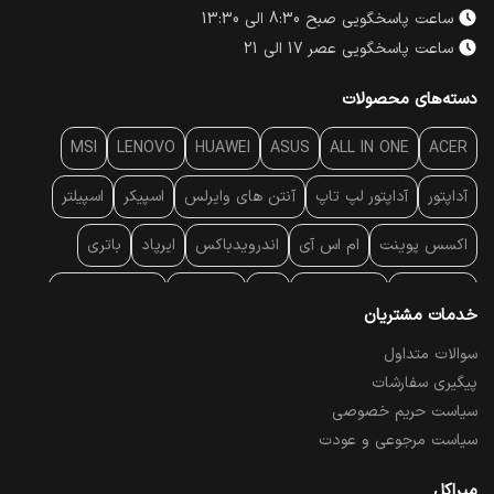
ساعت پاسخگویی صبح 8:30 الی 13:30
ساعت پاسخگویی عصر 17 الی 21
دسته‌های محصولات
MSI
LENOVO
HUAWEI
ASUS
ALL IN ONE
ACER
آداپتور
آداپتور لپ تاپ
آنتن‌ های وایرلس
اسپیکر
اسپیلتر
اکسس پوینت
ام اس آی
اندرویدباکس
ایرپاد
باتری
بارکد خوان
برند لپ تاپ
پاور
پاور بانک
پایه خنک کننده
خدمات مشتریان
پایه سقفی
پایه نگهدارنده
پچ کورد شبکه
پد موس
پردازنده
سوالات متداول
پیگیری سفارشات
پرده نمایش
پرینتر حرارتی
پرینتر لیبل - بارکد
پرینتر لیزری
سیاست حریم خصوصی
تبلت و موبایل
تجهیزات پسیو شبکه
تلفن رومیزی تحت شبکه
سیاست مرجوعی و عودت
تلویزیون
چراغ مطالعه
حافظه SSD
خمیر سیلیکون
میراکل