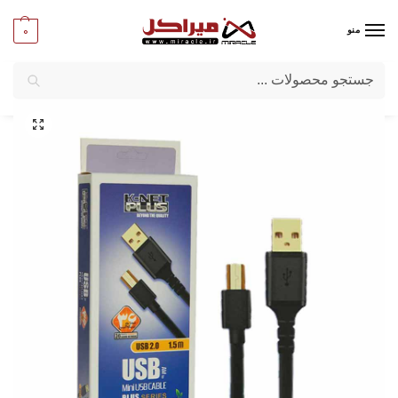
0
منو
جستجو
میراکل
/
کامپیوتر
/
کابل