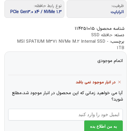
ظرفیت:
نوع رابط حافظه:
1ترابایت
PCIe Gen3.0 x4 / NVMe 1.3
شناسه محصول:
114251015
دسته:
حافظه SSD
برچسب:
MSI SPATIUM M371 NVMe M.2 Internal SSD -
1TB
اتمام موجودی
در انبار موجود نمی باشد
آیا می خواهید زمانی که این محصول در انبار موجود شد،مطلع
شوید؟
به من اطلاع بده