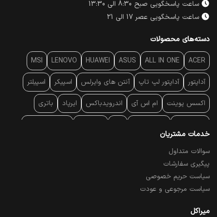
ساعت پاسخگویی صبح 8:30 الی 13:30
ساعت پاسخگویی عصر 17 الی 21
دسته‌های محصولات
MSI
LENOVO
HUAWEI
ASUS
ALL IN ONE
ACER
آداپتور
آداپتور لپ تاپ
آنتن‌ های وایرلس
اسپیکر
اسپیلتر
اکسس پوینت
ام اس آی
اندرویدباکس
ایرپاد
باتری
بارکد خوان
برند لپ تاپ
پاور
پاور بانک
پایه خنک کننده
خدمات مشتریان
پایه سقفی
پایه نگهدارنده
پچ کورد شبکه
پد موس
پردازنده
سوالات متداول
پیگیری سفارشات
پرده نمایش
پرینتر حرارتی
پرینتر لیبل - بارکد
پرینتر لیزری
سیاست حریم خصوصی
تبلت و موبایل
تجهیزات پسیو شبکه
تلفن رومیزی تحت شبکه
سیاست مرجوعی و عودت
تلویزیون
چراغ مطالعه
حافظه SSD
خمیر سیلیکون
میراکل