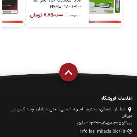
SSD گیگابایت 256 ایسر M.2
NVME 2280 FA100
8,750,000
تومان
9,000,000
اطلاعات فروشگاه
خراسان شمالی، بجنورد، امیریه شمالی، نبش خیابان وداد کامپیوتر
میراکل
058-32249306
058-31554000
info [at] miracle [dot] ir