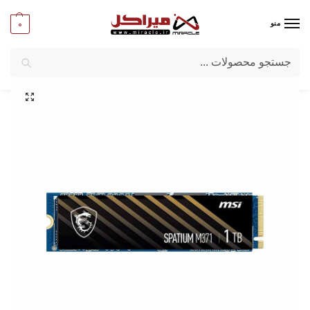
0
منو
جستجو
میراکل
/
کامپیوتر
/
قطعات اصلی
/
حافظه SSD