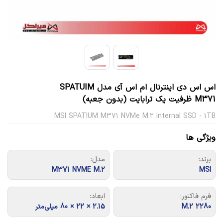
اس اس دی اینترنال ام اس آی مدل SPATUIM
M371 ظرفیت یک ترابایت (بدون جعبه)
MSI SPATIUM M371 NVMe M.2 Internal SSD - 1TB
ویژگی ها
برند:
مدل:
M371 NVME M.2
MSI
فرم فاکتور:
ابعاد:
M.2 2280
2.15 × 22 × 80 میلی‌متر