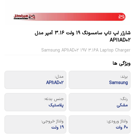
شارژر لپ تاپ سامسونگ 19 ولت 3.16 آمپر مدل
API1AD02
Samsung API1AD02 19V 3.16A Laptop Charger
ویژگی ها
برند:
مدل:
API1AD02
Samsung
رنگ:
جنس بدنه:
مشکی
پلاستیک
ولتاژ ورودی:
ولتاژ خروجی:
60 وات
19 ولت