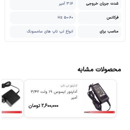
شدت جریان خروجی
3.16 آمپر
فرکانس
50-60 Hz
مناسب برای
انواع لپ تاپ های سامسونگ
محصولات مشابه
آداپتور لپ تاپ
آداپتور ایسوس 19 ولت 3/42
آمپر
2,600,000
تومان