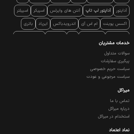
آداپتور
آداپتور لپ تاپ
آنتن‌ های وایرلس
اسپیکر
اسپیلتر
اکسس پوینت
ام اس آی
اندرویدباکس
ایرپاد
باتری
بارکد خوان
برند لپ تاپ
پاور
پاور بانک
پایه خنک کننده
خدمات مشتریان
پایه سقفی
پایه نگهدارنده
پچ کورد شبکه
پد موس
پردازنده
سوالات متداول
پیگیری سفارشات
پرده نمایش
پرینتر حرارتی
پرینتر لیبل - بارکد
پرینتر لیزری
سیاست حریم خصوصی
تبلت و موبایل
تجهیزات پسیو شبکه
تلفن رومیزی تحت شبکه
سیاست مرجوعی و عودت
تلویزیون
چراغ مطالعه
حافظه SSD
خمیر سیلیکون
میراکل
تماس با ما
درایو نوری
درایو نوری اکسترنال
دستگاه حضور غیاب
درباره میراکل
دستگاه ضبط تصاویر
دسته بازی
دوربین مدار بسته
رک
استخدام در میراکل
رم کامپیوتر
رم لپ تاپ
ریبون و رول حرارتی
ساعت هوشمند
نماد اعتماد