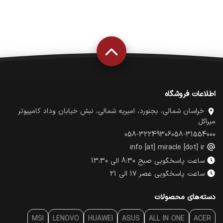
اطلاعات فروشگاه
خراسان شمالی، بجنورد، امیریه شمالی، نبش خیابان وداد کامپیوتر
میراکل
058-32249306
058-31554000
info [at] miracle [dot] ir
ساعت پاسخگویی صبح 8:30 الی 13:30
ساعت پاسخگویی عصر 17 الی 21
دسته‌های محصولات
MSI
LENOVO
HUAWEI
ASUS
ALL IN ONE
ACER