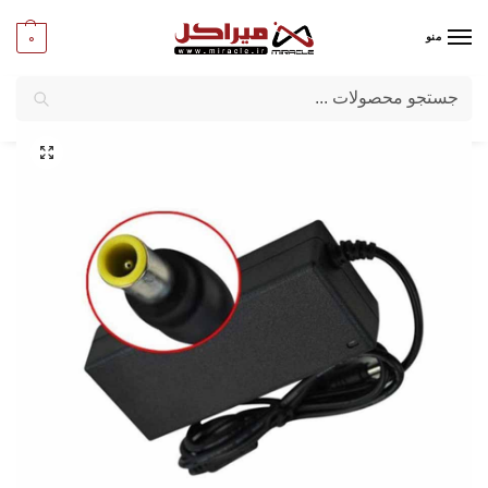
0
منو
جستجو
میراکل
/
لپ تاپ
/
قطعات لپ تاپ
/
آداپتور لپ تاپ