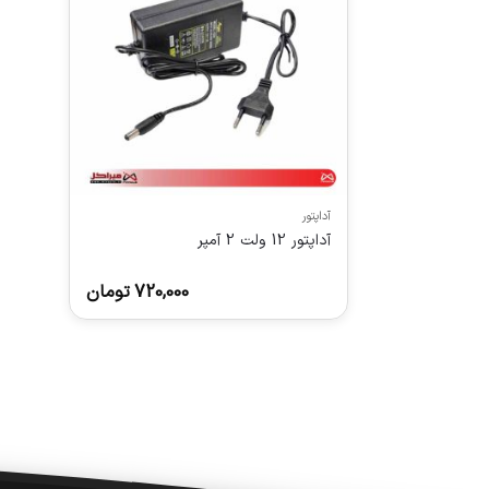
آداپتور
آداپتور 12 ولت 2 آمپر
720,000
تومان