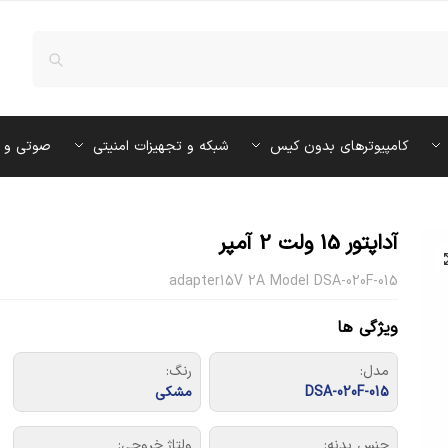
کامپیوترهای بدون کیس
شبکه و تجهیزات امنیتی
صوتی و 
آداپتور 15 ولت 2 آمپر
adapter15V 2A Model DSA-020F-015
ویژگی ها
مدل:
رنگ:
DSA-020F-015
مشکی
جنس بدنه:
ولتاژ خروجی: