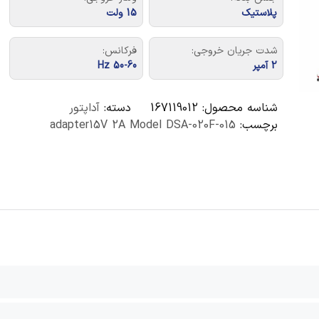
پلاستیک
15 ولت
شدت جریان خروجی:
فرکانس:
2 آمپر
50-60 Hz
شناسه محصول:
167119012
دسته:
آداپتور
برچسب:
adapter15V 2A Model DSA-020F-015