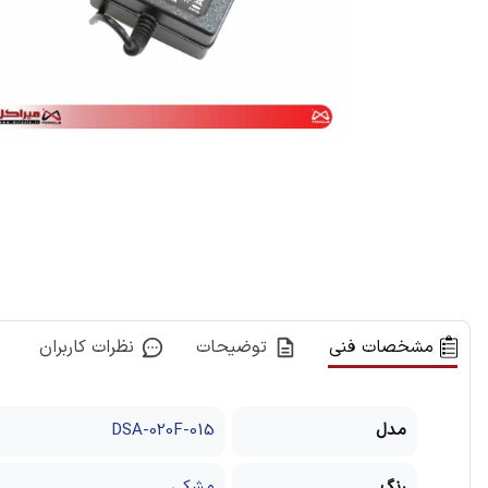
مشخصات فنی
توضیحات
نظرات کاربران
مدل
DSA-020F-015
رنگ
مشکی