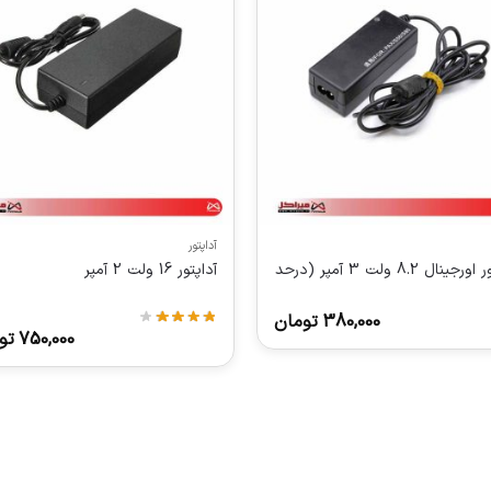
آداپتور
آداپتور اورجینال 8.2 ولت 3 آمپر (درحد
آداپتور 16 ولت 2 آمپر
380,000
تومان
750,000
تو