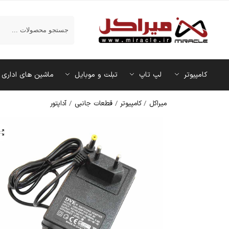
جستجو
کامپیوتر
لپ تاپ
تبلت و موبایل
ماشین‌ های اداری
میراکل
/
کامپیوتر
/
قطعات جانبی
/
آداپتور