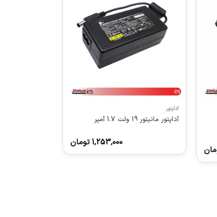
آداپتور
آداپتور مانیتور 19 ولت 1.7 آمپر
1,253,000
تومان
مان