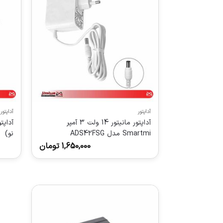
آداپتور
آداپتور
آداپتور مانیتور 14 ولت 3 آمپر
Smartmi مدل ADS42FSG
نو)
1,650,000
تومان