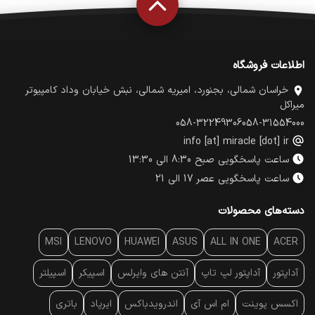
اطلاعات فروشگاه
خراسان شمالی، بجنورد، امیریه شمالی، نبش خیابان وداد کامپیوتر
میراکل
058-32249306
058-31554000
info [at] miracle [dot] ir
ساعت پاسخگویی صبح 8:30 الی 13:30
ساعت پاسخگویی عصر 17 الی 21
دسته‌های محصولات
MSI
LENOVO
HUAWEI
ASUS
ALL IN ONE
ACER
آداپتور
آداپتور لپ تاپ
آنتن‌ های وایرلس
اسپیکر
اسپیلتر
اکسس پوینت
ام اس آی
اندرویدباکس
ایرپاد
باتری