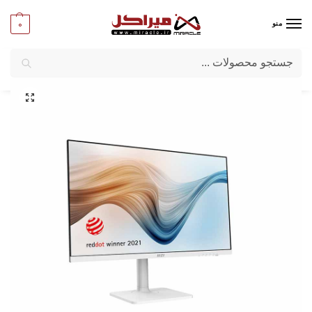
0
منو
جستجو
میراکل
/
کامپیوتر
/
گیمینگ