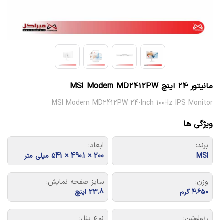
مانیتور 24 اینچ MSI Modern MD2412PW
MSI Modern MD2412PW 24-Inch 100Hz IPS Monitor
ویژگی ها
برند:
ابعاد:
MSI
200 × 490.1 × 541 میلی متر
وزن:
سایز صفحه نمایش:
4.650 گرم
23.8 اینچ
رزولوشن:
نوع پنل: