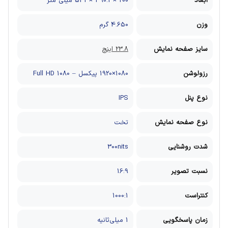
ابعاد
200 × 490.1 × 541 میلی متر
وزن
4.650 گرم
سایز صفحه نمایش
23.8 اینچ
رزولوشن
1080×1920 پیکسل – Full HD 1080
نوع پنل
IPS
نوع صفحه نمایش
تخت
شدت روشنایی
300nits
نسبت تصویر
16:9
کنتراست
1000:1
زمان پاسخگویی
1 میلی‌ثانیه