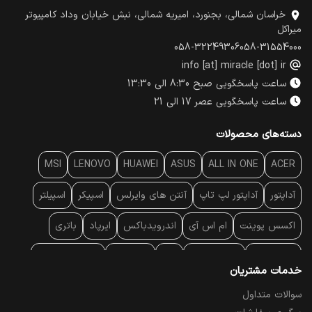
خراسان شمالی، بجنورد، امیریه شمالی، نبش خیابان وداد کامپیوتر
میراکل
058-32249306
058-31554000
info [at] miracle [dot] ir
ساعت پاسخگویی صبح 8:30 الی 13:30
ساعت پاسخگویی عصر 17 الی 21
دسته‌های محصولات
MSI
LENOVO
HUAWEI
ASUS
ALL IN ONE
ACER
آداپتور
آداپتور لپ تاپ
آنتن‌ های وایرلس
اسپیکر
اسپیلتر
اکسس پوینت
ام اس آی
اندرویدباکس
ایرپاد
باتری
بارکد خوان
برند لپ تاپ
پاور
پاور بانک
پایه خنک کننده
خدمات مشتریان
پایه سقفی
پایه نگهدارنده
پچ کورد شبکه
پد موس
پردازنده
سوالات متداول