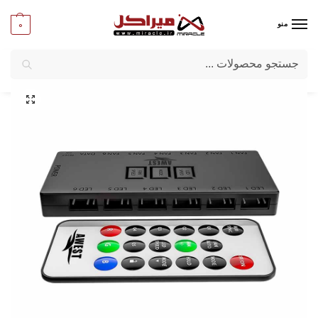
0
منو
جستجو
میراکل
/
کامپیوتر
/
قطعات جانبی