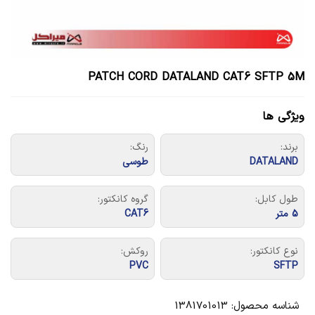
PATCH CORD DATALAND CAT6 SFTP 5M
ویژگی ها
برند:
رنگ:
DATALAND
طوسی
طول کابل:
گروه کانکتور:
5 متر
CAT6
نوع کانکتور:
روکش:
PVC
SFTP
شناسه محصول:
1381701013