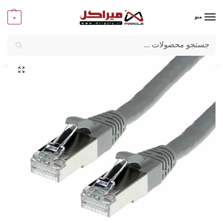
0
منو
جستجو
میراکل
/
کامپیوتر
/
کابل
/
پچ کورد شبکه