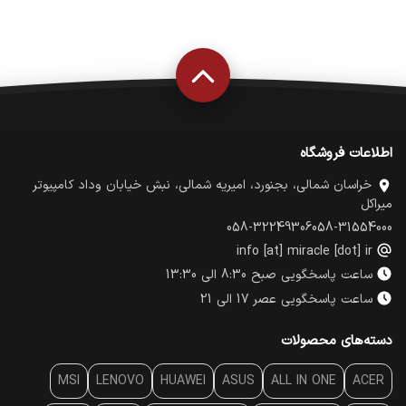
اطلاعات فروشگاه
خراسان شمالی، بجنورد، امیریه شمالی، نبش خیابان وداد کامپیوتر
میراکل
058-32249306
058-31554000
info [at] miracle [dot] ir
ساعت پاسخگویی صبح 8:30 الی 13:30
ساعت پاسخگویی عصر 17 الی 21
دسته‌های محصولات
MSI
LENOVO
HUAWEI
ASUS
ALL IN ONE
ACER