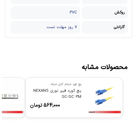
روکش
PVC
گارانتی
7 روز مهلت تست
محصولات مشابه
پچ کورد شبکه
,
کابل شبکه
پچ کورد فیبر نوری NEXANS
SC-SC 3M
564,000
تومان