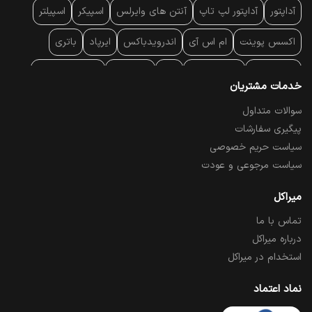
آداپتور
آداپتور لپ تاپ
آنتن‌ های وایرلس
اسپیکر
اسپیلتر
اکسس پوینت
ام اس آی
اندرویدباکس
ایرپاد
باتری
بارکد خوان
برند لپ تاپ
پاور
پاور بانک
پایه خنک کننده
خدمات مشتریان
پایه سقفی
پایه نگهدارنده
پچ کورد شبکه
پد موس
پردازنده
سوالات متداول
پیگیری سفارشات
پرده نمایش
پرینتر حرارتی
پرینتر لیبل - بارکد
پرینتر لیزری
سیاست حریم خصوصی
تبلت و موبایل
تجهیزات پسیو شبکه
تلفن رومیزی تحت شبکه
سیاست مرجوعی و عودت
تلویزیون
چراغ مطالعه
حافظه SSD
خمیر سیلیکون
میراکل
تماس با ما
درایو نوری
درایو نوری اکسترنال
دستگاه حضور غیاب
درباره میراکل
دستگاه ضبط تصاویر
دسته بازی
دوربین مدار بسته
رک
استخدام در میراکل
رم کامپیوتر
رم لپ تاپ
ریبون و رول حرارتی
ساعت هوشمند
نماد اعتماد