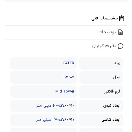
مشخصات فنی
توضیحات
نظرات کاربران
برند
FATER
مدل
F-3207
فرم فاکتور
Mid Tower
ابعاد کیس
400x176x410 میلی متر
ابعاد شاسی
370x176x410 میلی متر