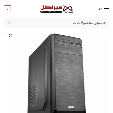
0
منو
جستجو
میراکل
/
کامپیوتر
/
قطعات اصلی
/
کیس