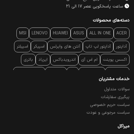
ساعت پاسخگویی عصر 17 الی 21
دسته‌های محصولات
MSI
LENOVO
HUAWEI
ASUS
ALL IN ONE
ACER
آداپتور
آداپتور لپ تاپ
آنتن‌ های وایرلس
اسپیکر
اسپیلتر
اکسس پوینت
ام اس آی
اندرویدباکس
ایرپاد
باتری
بارکد خوان
برند لپ تاپ
پاور
پاور بانک
پایه خنک کننده
خدمات مشتریان
پایه سقفی
پایه نگهدارنده
پچ کورد شبکه
پد موس
پردازنده
سوالات متداول
پیگیری سفارشات
پرده نمایش
پرینتر حرارتی
پرینتر لیبل - بارکد
پرینتر لیزری
سیاست حریم خصوصی
تبلت و موبایل
تجهیزات پسیو شبکه
تلفن رومیزی تحت شبکه
سیاست مرجوعی و عودت
تلویزیون
چراغ مطالعه
حافظه SSD
خمیر سیلیکون
میراکل