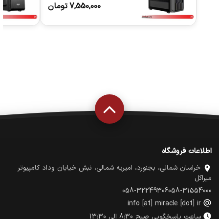
مشکی
7,550,000
تومان
اطلاعات فروشگاه
خراسان شمالی، بجنورد، امیریه شمالی، نبش خیابان وداد کامپیوتر
میراکل
058-32249306
058-31554000
info [at] miracle [dot] ir
ساعت پاسخگویی صبح 8:30 الی 13:30