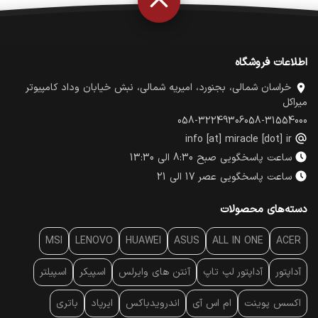
اطلاعات فروشگاه
خراسان شمالی، بجنورد، امیریه شمالی، نبش خیابان وداد کامپیوتر
میراکل
058-32249306
058-31554000
info [at] miracle [dot] ir
ساعت پاسخگویی صبح 8:30 الی 13:30
ساعت پاسخگویی عصر 17 الی 21
دسته‌های محصولات
MSI
LENOVO
HUAWEI
ASUS
ALL IN ONE
ACER
آداپتور
آداپتور لپ تاپ
آنتن‌ های وایرلس
اسپیکر
اسپیلتر
اکسس پوینت
ام اس آی
اندرویدباکس
ایرپاد
باتری