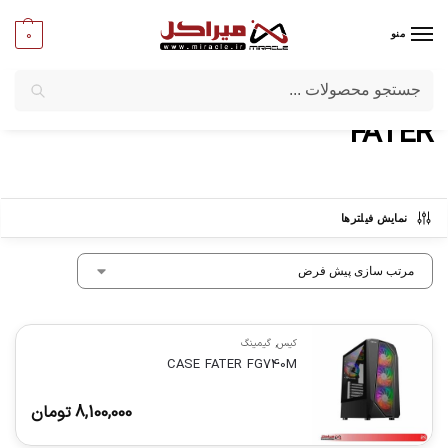
0
منو
جستجو
میراکل
/
برندها
/
FATER
FATER
نمایش فیلترها
کیس
,
گیمینگ
CASE FATER FG740M
8,100,000
تومان