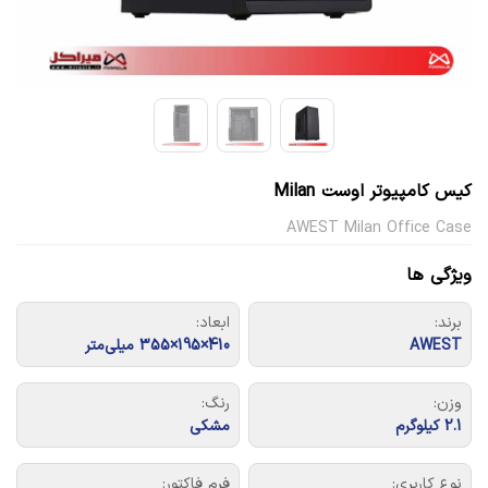
کیس کامپیوتر اوست Milan
AWEST Milan Office Case
ویژگی ها
برند:
ابعاد:
AWEST
410×195×355 میلی‌متر
وزن:
رنگ:
2.1 کیلوگرم
مشکی
نوع کاربری:
فرم فاکتور: