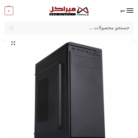
0
منو
جستجو
میراکل
/
کامپیوتر
/
قطعات اصلی
/
کیس