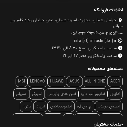
اطلاعات فروشگاه
خراسان شمالی، بجنورد، امیریه شمالی، نبش خیابان وداد کامپیوتر
میراکل
058-32249306
058-31554000
info [at] miracle [dot] ir
ساعت پاسخگویی صبح 8:30 الی 13:30
ساعت پاسخگویی عصر 17 الی 21
دسته‌های محصولات
MSI
LENOVO
HUAWEI
ASUS
ALL IN ONE
ACER
آداپتور
آداپتور لپ تاپ
آنتن‌ های وایرلس
اسپیکر
اسپیلتر
اکسس پوینت
ام اس آی
اندرویدباکس
ایرپاد
باتری
بارکد خوان
برند لپ تاپ
پاور
پاور بانک
پایه خنک کننده
خدمات مشتریان