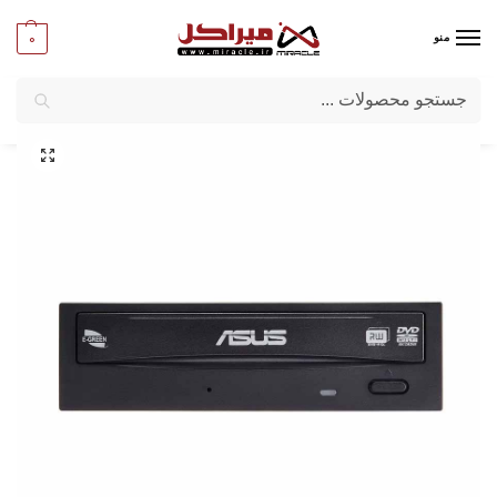
0
منو
جستجو
میراکل
/
کامپیوتر
/
قطعات اصلی
/
درایو نوری