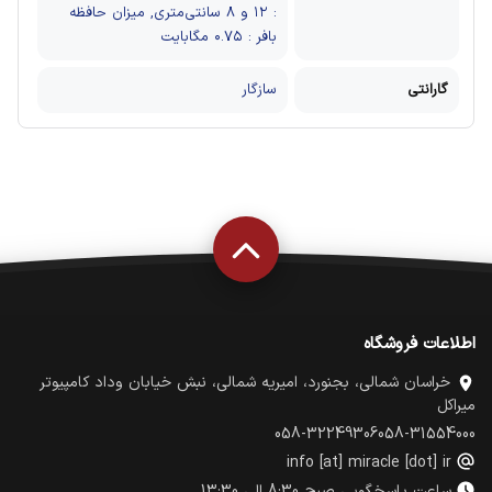
: ۱۲ و ۸ سانتی‌متری, میزان حافظه
بافر : ۰.۷۵ مگابایت
گارانتی
سازگار
اطلاعات فروشگاه
خراسان شمالی، بجنورد، امیریه شمالی، نبش خیابان وداد کامپیوتر
میراکل
058-32249306
058-31554000
info [at] miracle [dot] ir