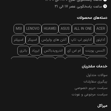
ساعت پاسخگویی صبح 8:30 الی 13:30
ساعت پاسخگویی عصر 17 الی 21
دسته‌های محصولات
MSI
LENOVO
HUAWEI
ASUS
ALL IN ONE
ACER
آداپتور
آداپتور لپ تاپ
آنتن‌ های وایرلس
اسپیکر
اسپیلتر
اکسس پوینت
ام اس آی
اندرویدباکس
ایرپاد
باتری
بارکد خوان
برند لپ تاپ
پاور
پاور بانک
پایه خنک کننده
خدمات مشتریان
پایه سقفی
پایه نگهدارنده
پچ کورد شبکه
پد موس
پردازنده
سوالات متداول
پیگیری سفارشات
پرده نمایش
پرینتر حرارتی
پرینتر لیبل - بارکد
پرینتر لیزری
سیاست حریم خصوصی
تبلت و موبایل
تجهیزات پسیو شبکه
تلفن رومیزی تحت شبکه
سیاست مرجوعی و عودت
تلویزیون
چراغ مطالعه
حافظه SSD
خمیر سیلیکون
میراکل