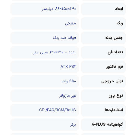
ابعاد
۱۴۰×۱۵۰×۸۶ میلیمتر
رنگ
مشکی
جنس بدنه
فولاد ضد زنگ
تعداد فن
1عدد – ۱۲۰×۱۲۰ میلی متر
فرم فاکتور
ATX PS2
توان خروجی
650 وات
نوع پاور
غیر ماژولار
استانداردها
CE /EAC/RCM/RoHS
گواهینامه 80PLUS
برنز