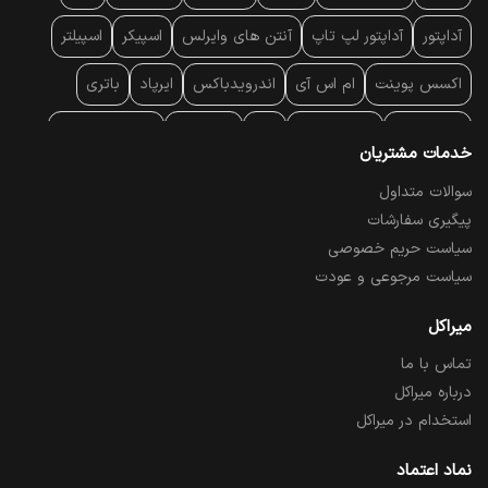
آداپتور
آداپتور لپ تاپ
آنتن‌ های وایرلس
اسپیکر
اسپیلتر
اکسس پوینت
ام اس آی
اندرویدباکس
ایرپاد
باتری
بارکد خوان
برند لپ تاپ
پاور
پاور بانک
پایه خنک کننده
خدمات مشتریان
پایه سقفی
پایه نگهدارنده
پچ کورد شبکه
پد موس
پردازنده
سوالات متداول
پیگیری سفارشات
پرده نمایش
پرینتر حرارتی
پرینتر لیبل - بارکد
پرینتر لیزری
سیاست حریم خصوصی
تبلت و موبایل
تجهیزات پسیو شبکه
تلفن رومیزی تحت شبکه
سیاست مرجوعی و عودت
تلویزیون
چراغ مطالعه
حافظه SSD
خمیر سیلیکون
میراکل
تماس با ما
درایو نوری
درایو نوری اکسترنال
دستگاه حضور غیاب
درباره میراکل
دستگاه ضبط تصاویر
دسته بازی
دوربین مدار بسته
رک
استخدام در میراکل
رم کامپیوتر
رم لپ تاپ
ریبون و رول حرارتی
ساعت هوشمند
نماد اعتماد