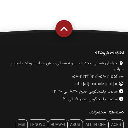
اطلاعات فروشگاه
خراسان شمالی، بجنورد، امیریه شمالی، نبش خیابان وداد کامپیوتر
میراکل
058-32249306
058-31554000
info [at] miracle [dot] ir
ساعت پاسخگویی صبح 8:30 الی 13:30
ساعت پاسخگویی عصر 17 الی 21
دسته‌های محصولات
MSI
LENOVO
HUAWEI
ASUS
ALL IN ONE
ACER