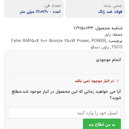
جنس بدنه:
تعداد فن:
فولاد ضد زنگ
1عدد - ۱۲۰×۱۲۰ میلی متر
شناسه محصول:
119150133
دسته:
پاور
برچسب:
,
POWER
,
Fater RM650X 80+ Bronze 650W Power
TSCO
,
پاور
,
تسکو
اتمام موجودی
در انبار موجود نمی باشد
آیا می خواهید زمانی که این محصول در انبار موجود شد،مطلع
شوید؟
به من اطلاع بده