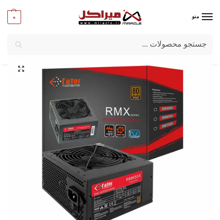
0
منو
جستجو
میراکل
/
کامپیوتر
/
قطعات اصلی
/
پاور