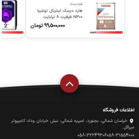
هارددیسک
هارد دیسک اینترنال توشیبا
N300 ظرفیت 8 ترابایت
99,500,000
تومان
اطلاعات فروشگاه
خراسان شمالی، بجنورد، امیریه شمالی، نبش خیابان وداد کامپیوتر
میراکل
058-32249306
058-31554000