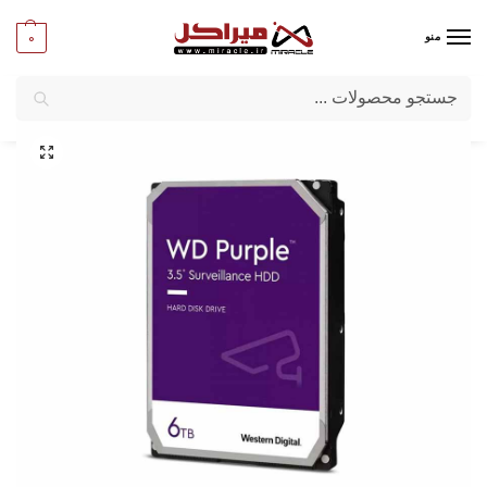
0
منو
جستجو
میراکل
/
کامپیوتر
/
قطعات اصلی
/
هارددیسک