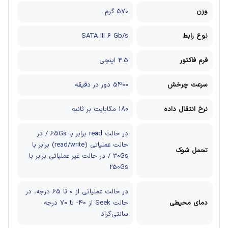
وزن
570 گرم
نوع رابط
SATA III 6 Gb/s
فرم فاکتور
3.5 اینچی
سرعت چرخش
5400 دور در دقیقه
نرخ انتقال داده
180 مگابایت بر ثانیه
در حالت read برابر با 65Gs / در
حالت عملیاتی (read/write) برابر با
تحمل شوک
30Gs / در حالت غیر عملیاتی برابر با
250Gs
در حالت عملیاتی از 0 تا 65 درجه، در
دمای محیطی
حالت Seek از 40- تا 70 درجه
سانتی‌گراد