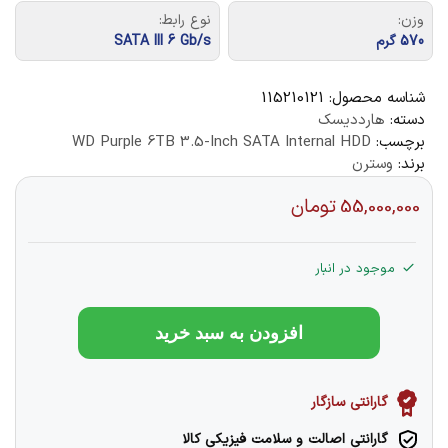
وزن:
نوع رابط:
570 گرم
SATA III 6 Gb/s
شناسه محصول:
115210121
دسته:
هارددیسک
برچسب:
WD Purple 6TB 3.5-Inch SATA Internal HDD
برند:
وسترن
55,000,000
تومان
موجود در انبار
افزودن به سبد خرید
گارانتی سازگار
گارانتی اصالت و سلامت فیزیکی کالا