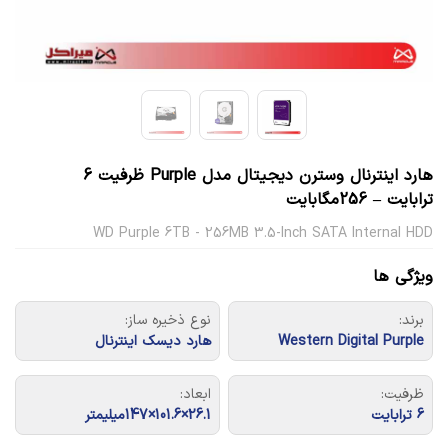
هارد اینترنال وسترن دیجیتال مدل Purple ظرفیت 6
ترابایت – 256مگابایت
WD Purple 6TB - 256MB 3.5-Inch SATA Internal HDD
ویژگی ها
برند:
نوع ذخیره ساز:
Western Digital Purple
هارد دیسک اینترنال
ظرفیت:
ابعاد:
6 ترابایت
26.1×101.6×147میلیمتر