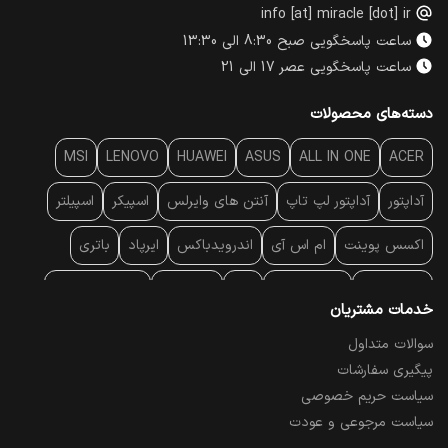
info [at] miracle [dot] ir
ساعت پاسخگویی صبح 8:30 الی 13:30
ساعت پاسخگویی عصر 17 الی 21
دسته‌های محصولات
MSI
LENOVO
HUAWEI
ASUS
ALL IN ONE
ACER
آداپتور
آداپتور لپ تاپ
آنتن‌ های وایرلس
اسپیکر
اسپیلتر
اکسس پوینت
ام اس آی
اندرویدباکس
ایرپاد
باتری
بارکد خوان
برند لپ تاپ
پاور
پاور بانک
پایه خنک کننده
خدمات مشتریان
پایه سقفی
پایه نگهدارنده
پچ کورد شبکه
پد موس
پردازنده
سوالات متداول
پیگیری سفارشات
پرده نمایش
پرینتر حرارتی
پرینتر لیبل - بارکد
پرینتر لیزری
سیاست حریم خصوصی
تبلت و موبایل
تجهیزات پسیو شبکه
تلفن رومیزی تحت شبکه
سیاست مرجوعی و عودت