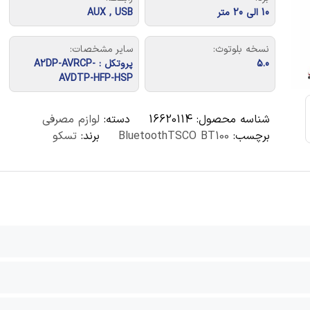
10 الی 20 متر
AUX , USB
نسخه بلوتوث:
سایر مشخصات:
5.0
پروتکل : A2DP-AVRCP-
AVDTP-HFP-HSP
شناسه محصول:
16620114
دسته:
لوازم مصرفی
برچسب:
BluetoothTSCO BT100
برند:
تسکو