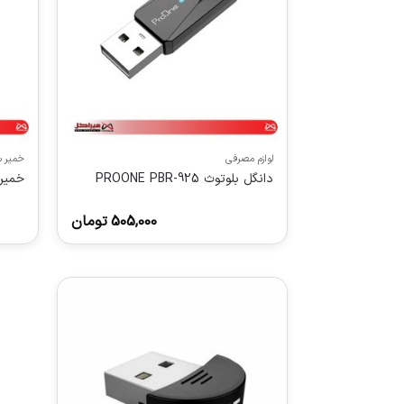
لوازم مصرفی
خمیر س
دانگل بلوتوث PROONE PBR-925
خمیر سیل
505,000
تومان