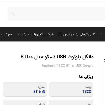
کامپیوترهای بدون کیس
شبکه و تجهیزات امنیتی
صوتی و 
دانگل بلوتوث USB تسکو مدل BT100
BluetoothTSCO BT100 USB Dongle
ویژگی ها
برند:
مدل:
BT 100N
TSCO
برد:
رابط‌ها: