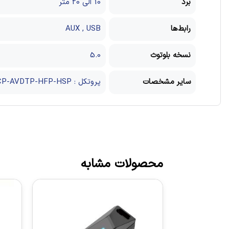
برد
10 الی 20 متر
رابط‌ها
AUX , USB
نسخه بلوتوث
5.0
سایر مشخصات
پروتکل : A2DP-AVRCP-AVDTP-HFP-HSP
محصولات مشابه