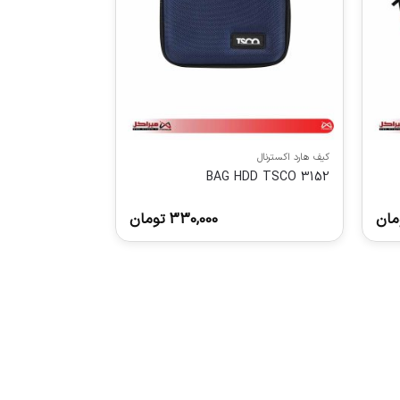
کیف هارد اکسترنال
BAG HDD TSCO 3152
مان
330,000
تومان