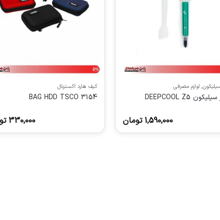
یلیکون
,
لوازم مصرفی
کیف هارد اکسترنال
یکون DEEPCOOL Z5
BAG HDD TSCO 3154
1,590,000
تومان
330,000
تو