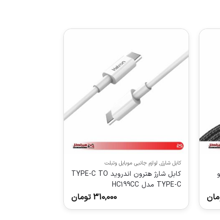
کابل شارژر
,
لوازم جانبی موبایل وتبلت
و
کابل شارژ هترون اندروید TYPE-C TO
TYPE-C مدل HC199CC
مان
310,000
تومان