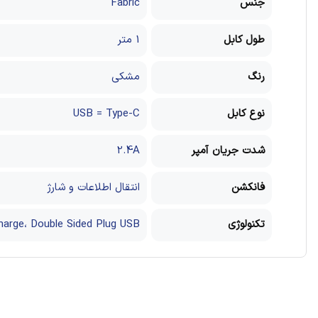
جنس
Fabric
طول کابل
1 متر
رنگ
مشکی
نوع کابل
USB = Type-C
شدت جریان آمپر
2.4A
فانکشن
انتقال اطلاعات و شارژ
تکنولوژی
harge، Double Sided Plug USB