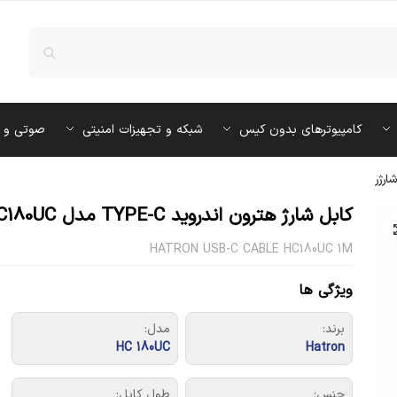
کامپیوترهای بدون کیس
شبکه و تجهیزات امنیتی
صوتی و 
ارژر
کابل شارژ هترون اندروید TYPE-C مدل HC180UC
HATRON USB-C CABLE HC180UC 1M
ویژگی ها
برند:
مدل:
HC 180UC
Hatron
جنس:
طول کابل: