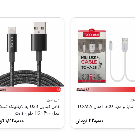
رژر
کابل شارژر
 و دیتا TSCOمدل TC-A28
کابل تبدیل USB به لایتنینگ تسک
مدل TC i 400 طول 1 متر
220,000
تومان
1,320,000
تو