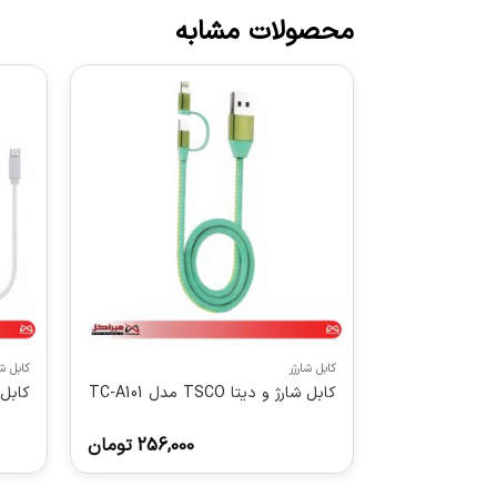
محصولات مشابه
کابل شارژر
کابل شا
کابل شارژ و دیتا TSCO مدل TC-A101
کابل شارژ
256,000
تومان