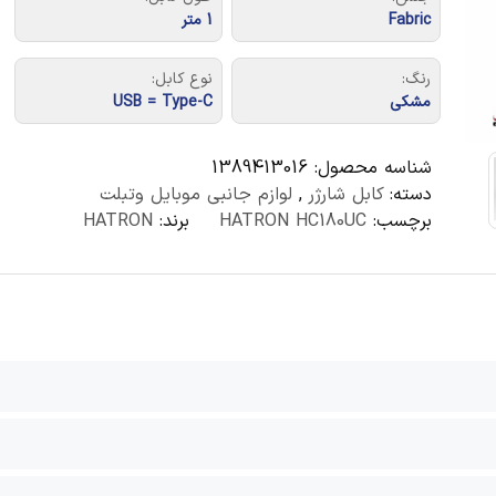
Fabric
1 متر
رنگ:
نوع کابل:
مشکی
USB = Type-C
شناسه محصول:
1389413016
دسته:
کابل شارژر
,
لوازم جانبی موبایل وتبلت
برچسب:
HATRON HC180UC
برند:
HATRON