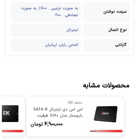
به صورت ترتیبی : 1700, به صورت
سرعت نوشتن
تصادفی : 200
نوع اتصال
اینترنال
گارانتی
الماس رایان ایرانیان
محصولات مشابه
حافظه SSD
اس اس دی اینترنال SATA III
بایوستار مدل S160 ظرفیت
128 گیگابایت
4,900,000
تومان