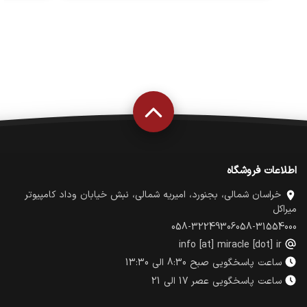
اطلاعات فروشگاه
خراسان شمالی، بجنورد، امیریه شمالی، نبش خیابان وداد کامپیوتر
میراکل
058-32249306
058-31554000
info [at] miracle [dot] ir
ساعت پاسخگویی صبح 8:30 الی 13:30
ساعت پاسخگویی عصر 17 الی 21