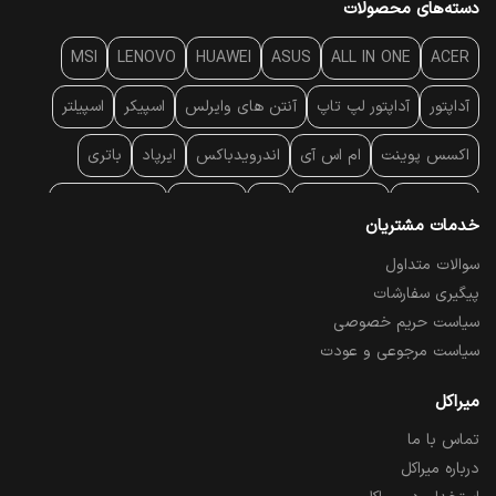
دسته‌های محصولات
MSI
LENOVO
HUAWEI
ASUS
ALL IN ONE
ACER
آداپتور
آداپتور لپ تاپ
آنتن‌ های وایرلس
اسپیکر
اسپیلتر
اکسس پوینت
ام اس آی
اندرویدباکس
ایرپاد
باتری
بارکد خوان
برند لپ تاپ
پاور
پاور بانک
پایه خنک کننده
خدمات مشتریان
پایه سقفی
پایه نگهدارنده
پچ کورد شبکه
پد موس
پردازنده
سوالات متداول
پیگیری سفارشات
پرده نمایش
پرینتر حرارتی
پرینتر لیبل - بارکد
پرینتر لیزری
سیاست حریم خصوصی
تبلت و موبایل
تجهیزات پسیو شبکه
تلفن رومیزی تحت شبکه
سیاست مرجوعی و عودت
تلویزیون
چراغ مطالعه
حافظه SSD
خمیر سیلیکون
میراکل
تماس با ما
درایو نوری
درایو نوری اکسترنال
دستگاه حضور غیاب
درباره میراکل