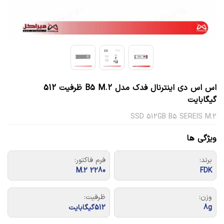
اس اس دی اینترنال فدک مدل B5 M.2 ظرفیت 512
گیگابایت
SSD 512GB B5 SEREIS M.2
ویژگی ها
برند:
فرم فاکتور:
M.2 2280
FDK
وزن:
ظرفیت:
8g
512گیگابایت