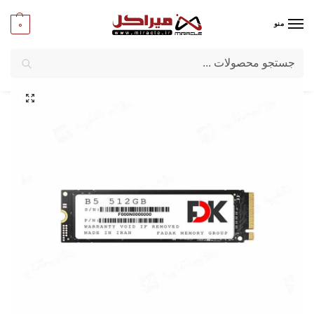
0
منو
جستجو
میراکل
/
کامپیوتر
/
قطعات اصلی
/
حافظه SSD