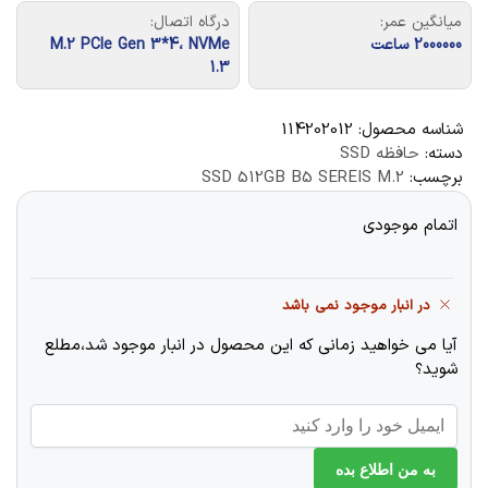
میانگین عمر:
درگاه اتصال:
2000000 ساعت
M.2 PCIe Gen 3*4، NVMe
1.3
شناسه محصول:
114202012
دسته:
حافظه SSD
برچسب:
SSD 512GB B5 SEREIS M.2
اتمام موجودی
در انبار موجود نمی باشد
آیا می خواهید زمانی که این محصول در انبار موجود شد،مطلع
شوید؟
به من اطلاع بده