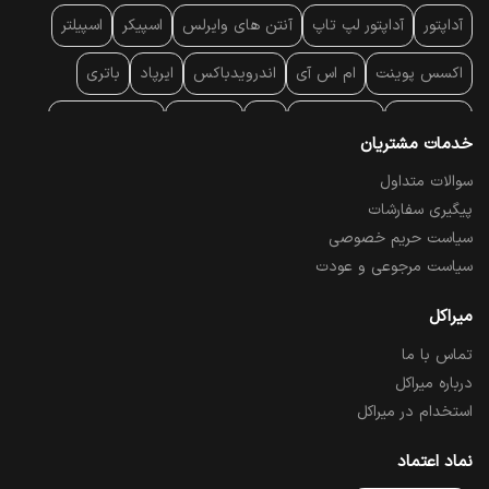
آداپتور
آداپتور لپ تاپ
آنتن‌ های وایرلس
اسپیکر
اسپیلتر
اکسس پوینت
ام اس آی
اندرویدباکس
ایرپاد
باتری
بارکد خوان
برند لپ تاپ
پاور
پاور بانک
پایه خنک کننده
خدمات مشتریان
پایه سقفی
پایه نگهدارنده
پچ کورد شبکه
پد موس
پردازنده
سوالات متداول
پیگیری سفارشات
پرده نمایش
پرینتر حرارتی
پرینتر لیبل - بارکد
پرینتر لیزری
سیاست حریم خصوصی
تبلت و موبایل
تجهیزات پسیو شبکه
تلفن رومیزی تحت شبکه
سیاست مرجوعی و عودت
تلویزیون
چراغ مطالعه
حافظه SSD
خمیر سیلیکون
میراکل
تماس با ما
درایو نوری
درایو نوری اکسترنال
دستگاه حضور غیاب
درباره میراکل
دستگاه ضبط تصاویر
دسته بازی
دوربین مدار بسته
رک
استخدام در میراکل
رم کامپیوتر
رم لپ تاپ
ریبون و رول حرارتی
ساعت هوشمند
نماد اعتماد