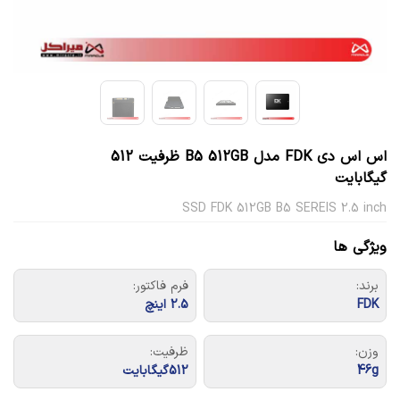
اس اس دی FDK مدل B5 512GB ظرفیت 512
گیگابایت
SSD FDK 512GB B5 SEREIS 2.5 inch
ویژگی ها
برند:
فرم فاکتور:
FDK
2.5 اینچ
وزن:
ظرفیت:
46g
512گیگابایت