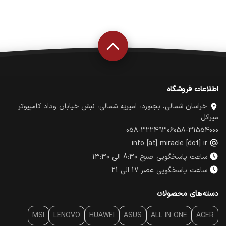
اطلاعات فروشگاه
خراسان شمالی، بجنورد، امیریه شمالی، نبش خیابان وداد کامپیوتر
میراکل
058-32249306
058-31554000
info [at] miracle [dot] ir
ساعت پاسخگویی صبح 8:30 الی 13:30
ساعت پاسخگویی عصر 17 الی 21
دسته‌های محصولات
MSI
LENOVO
HUAWEI
ASUS
ALL IN ONE
ACER