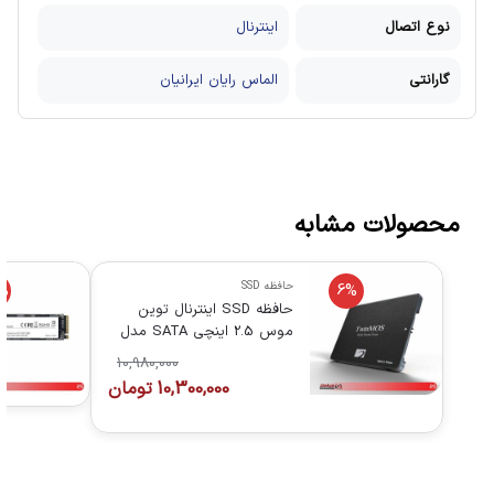
نوع اتصال
اینترنال
گارانتی
الماس رایان ایرانیان
محصولات مشابه
حافظه SSD
%
6%
حافظه SSD اینترنال توین
موس 2.5 اینچی SATA مدل
Hyper H2 Ultra ظرفیت 512
10,980,000
گیگابایت
10,300,000
تومان