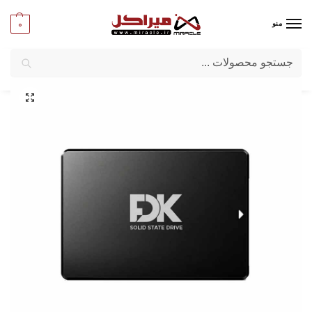
0
منو
جستجو
میراکل
/
کامپیوتر
/
قطعات اصلی
/
حافظه SSD