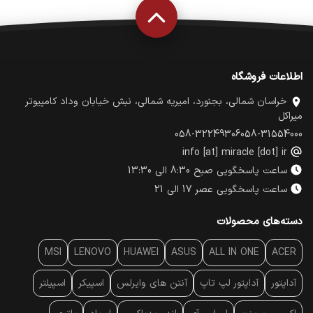
اطلاعات فروشگاه
خراسان شمالی، بجنورد، امیریه شمالی، نبش خیابان وداد کامپیوتر
میراکل
058-32249306
058-31554000
info [at] miracle [dot] ir
ساعت پاسخگویی صبح 8:30 الی 13:30
ساعت پاسخگویی عصر 17 الی 21
دسته‌های محصولات
MSI
LENOVO
HUAWEI
ASUS
ALL IN ONE
ACER
آداپتور
آداپتور لپ تاپ
آنتن‌ های وایرلس
اسپیکر
اسپیلتر