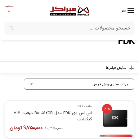
0
منو
جستجو
میراکل
/
برندها
/
FDK
FDK
نمایش فیلترها
حافظه SSD
6%
اس اس دی FDK مدل B5 512GB ظرفیت 512
گیگابایت
9,750,000
تومان
10,350,000