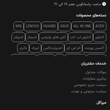
ساعت پاسخگویی عصر 17 الی 21
دسته‌های محصولات
MSI
LENOVO
HUAWEI
ASUS
ALL IN ONE
ACER
آداپتور
آداپتور لپ تاپ
آنتن‌ های وایرلس
اسپیکر
اسپیلتر
اکسس پوینت
ام اس آی
اندرویدباکس
ایرپاد
باتری
بارکد خوان
برند لپ تاپ
پاور
پاور بانک
پایه خنک کننده
خدمات مشتریان
پایه سقفی
پایه نگهدارنده
پچ کورد شبکه
پد موس
پردازنده
سوالات متداول
پیگیری سفارشات
پرده نمایش
پرینتر حرارتی
پرینتر لیبل - بارکد
پرینتر لیزری
سیاست حریم خصوصی
تبلت و موبایل
تجهیزات پسیو شبکه
تلفن رومیزی تحت شبکه
سیاست مرجوعی و عودت
تلویزیون
چراغ مطالعه
حافظه SSD
خمیر سیلیکون
میراکل