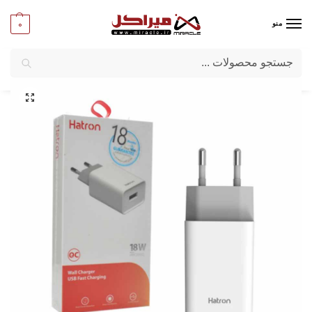
0
منو
جستجو
میراکل
/
تبلت و موبایل
/
لوازم جانبی موبایل وتبلت
/
شارژر دیواری