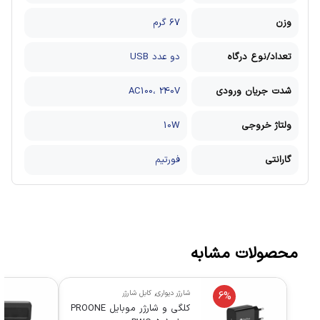
وزن
۶۷ گرم
تعداد/نوع درگاه
دو عدد USB
شدت جریان ورودی
AC100، 240V
ولتاژ خروجی
10W
گارانتی
فورتیم
محصولات مشابه
شارژر دیواری
,
کابل شارژر
6%
کلگی و شارژر موبایل PROONE