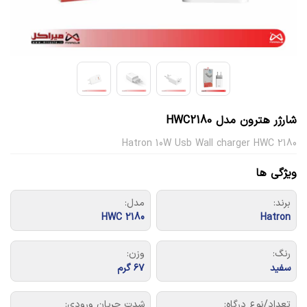
شارژر هترون مدل HWC2180
Hatron 10W Usb Wall charger HWC 2180
ویژگی ها
برند:
مدل:
HWC 2180
Hatron
رنگ:
وزن:
سفید
۶۷ گرم
تعداد/نوع درگاه:
شدت جریان ورودی: