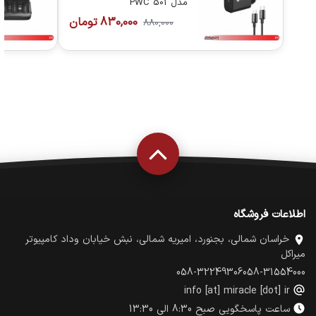
مدل PWC 501
830,000
تومان
880,000
اطلاعات فروشگاه
خراسان شمالی، بجنورد، امیریه شمالی، نبش خیابان وداد کامپیوتر
میراکل
058-32249306
058-31554000
info [at] miracle [dot] ir
ساعت پاسخگویی صبح 8:30 الی 13:30