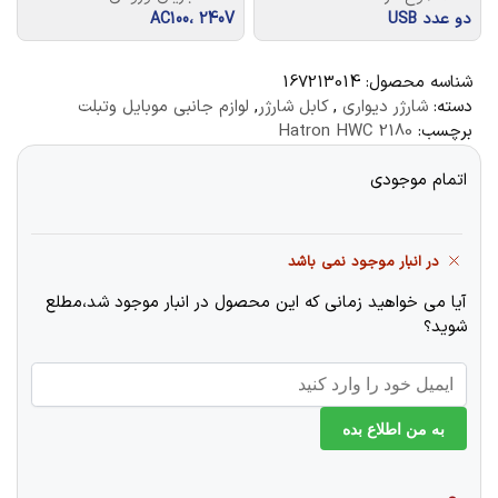
دو عدد USB
AC100، 240V
شناسه محصول:
167213014
دسته:
شارژر دیواری
,
کابل شارژر
,
لوازم جانبی موبایل وتبلت
برچسب:
Hatron HWC 2180
اتمام موجودی
در انبار موجود نمی باشد
آیا می خواهید زمانی که این محصول در انبار موجود شد،مطلع
شوید؟
به من اطلاع بده