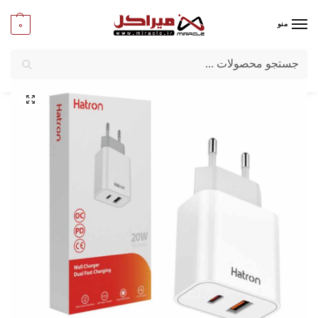
0
منو
جستجو
میراکل
/
تبلت و موبایل
/
لوازم جانبی موبایل وتبلت
/
شارژر دیواری