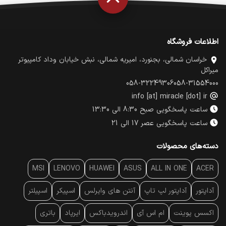
اطلاعات فروشگاه
خراسان شمالی، بجنورد، امیریه شمالی، نبش خیابان وداد کامپیوتر
میراکل
058-32249306
058-31554000
info [at] miracle [dot] ir
ساعت پاسخگویی صبح 8:30 الی 13:30
ساعت پاسخگویی عصر 17 الی 21
دسته‌های محصولات
MSI
LENOVO
HUAWEI
ASUS
ALL IN ONE
ACER
آداپتور
آداپتور لپ تاپ
آنتن‌ های وایرلس
اسپیکر
اسپیلتر
اکسس پوینت
ام اس آی
اندرویدباکس
ایرپاد
باتری