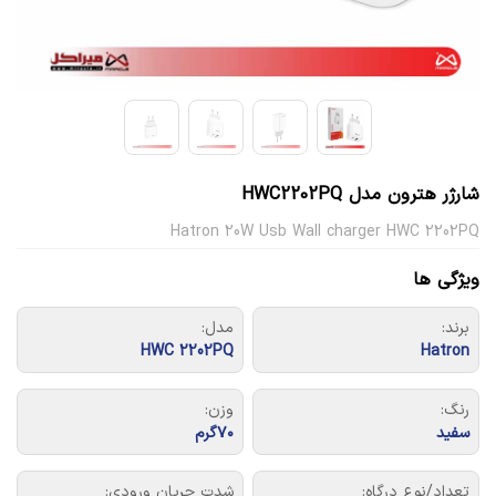
شارژر هترون مدل HWC2202PQ
Hatron 20W Usb Wall charger HWC 2202PQ
ویژگی ها
برند:
مدل:
HWC 2202PQ
Hatron
رنگ:
وزن:
سفید
۷۰گرم
تعداد/نوع درگاه:
شدت جریان ورودی: