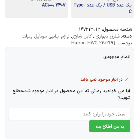
یک عدد USB / یک عدد Type-
AC100، 240V
C
شناسه محصول:
167213013
دسته:
شارژر دیواری
,
کابل شارژر
,
لوازم جانبی موبایل وتبلت
برچسب:
Hatron HWC 2202PQ
اتمام موجودی
در انبار موجود نمی باشد
آیا می خواهید زمانی که این محصول در انبار موجود شد،مطلع
شوید؟
به من اطلاع بده