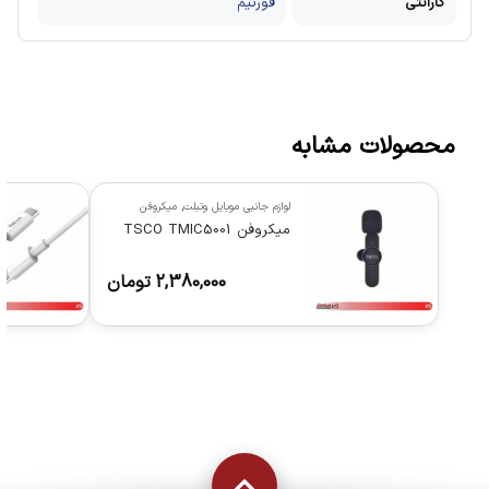
گارانتی
فورتیم
محصولات مشابه
لوازم جانبی موبایل وتبلت
,
میکروفن
میکروفن TSCO TMIC5001
2,380,000
تومان