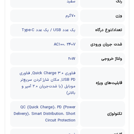
رنگ
سفید
وزن
۷۰گرم
تعداد/نوع درگاه
یک عدد USB / یک عدد Type-C
شدت جریان ورودی
AC100، 240V
ولتاژ خروجی
20W
فناوری Quick Charge ۳.۰, فناوری
USB PD, مکان شارژ کردن سریع‌تر
قابلیت‌های ویژه
موبایل (با شدت‌جریان ۲.۰ آمپر و
بالاتر)
QC (Quick Charge)، PD (Power
تکنولوژی
Delivery)، Smart Distribution، Short
Circuit Protection