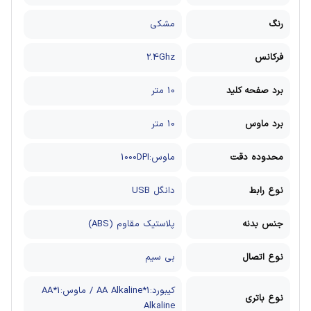
رنگ
مشکی
فرکانس
2.4Ghz
برد صفحه کلید
10 متر
برد ماوس
10 متر
محدوده دقت
ماوس:1000DPI
نوع رابط
دانگل USB
جنس بدنه
پلاستیک مقاوم (ABS)
نوع اتصال
بی سیم
کیبورد:1*AA Alkaline / ماوس:1*AA
نوع باتری
Alkaline