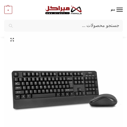
0
منو
جستجو
میراکل
/
کامپیوتر
/
قطعات جانبی
/
کیبورد و ماوس