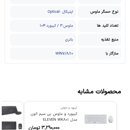
نوع حسگر ماوس
اپتیکال -Optical
تعداد کلید ها
ماوس:3 / کیبورد:104
منبع تغذیه
باتری
سازگار با
WIN7/8/10
محصولات مشابه
کیبورد و ماوس
کیبورد و ماوس بی سیم الون
مدل ELEVEN WK801
3,290,000
تومان