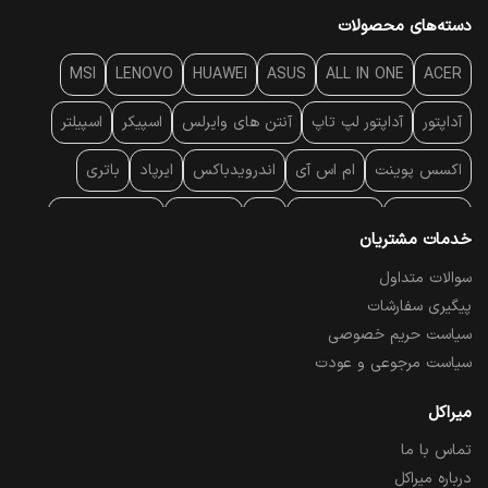
دسته‌های محصولات
MSI
LENOVO
HUAWEI
ASUS
ALL IN ONE
ACER
آداپتور
آداپتور لپ تاپ
آنتن‌ های وایرلس
اسپیکر
اسپیلتر
اکسس پوینت
ام اس آی
اندرویدباکس
ایرپاد
باتری
بارکد خوان
برند لپ تاپ
پاور
پاور بانک
پایه خنک کننده
خدمات مشتریان
پایه سقفی
پایه نگهدارنده
پچ کورد شبکه
پد موس
پردازنده
سوالات متداول
پیگیری سفارشات
پرده نمایش
پرینتر حرارتی
پرینتر لیبل - بارکد
پرینتر لیزری
سیاست حریم خصوصی
تبلت و موبایل
تجهیزات پسیو شبکه
تلفن رومیزی تحت شبکه
سیاست مرجوعی و عودت
تلویزیون
چراغ مطالعه
حافظه SSD
خمیر سیلیکون
میراکل
تماس با ما
درایو نوری
درایو نوری اکسترنال
دستگاه حضور غیاب
درباره میراکل