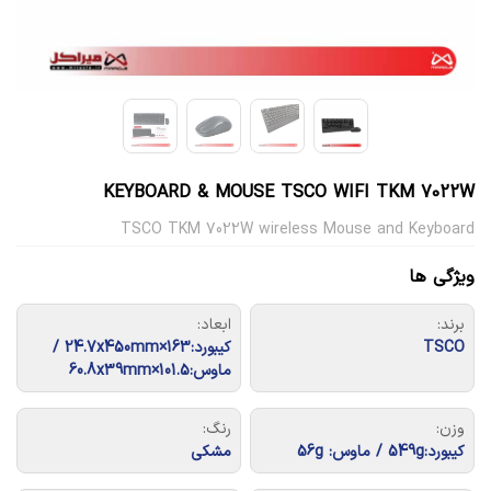
KEYBOARD & MOUSE TSCO WIFI TKM 7022W
TSCO TKM 7022W wireless Mouse and Keyboard
ویژگی ها
برند:
ابعاد:
TSCO
کیبورد:163×24.7x450mm /
ماوس:101.5×60.8x39mm
وزن:
رنگ:
کیبورد:549g / ماوس: 56g
مشکی