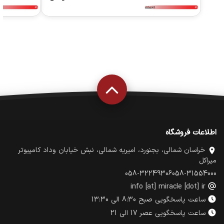
اطلاعات فروشگاه
خراسان شمالی، بجنورد، امیریه شمالی، نبش خیابان وداد کامپیوتر
میراکل
058-32249306
058-31554000
info [at] miracle [dot] ir
ساعت پاسخگویی صبح 8:30 الی 13:30
ساعت پاسخگویی عصر 17 الی 21