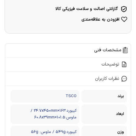
گارانتی اصالت و سلامت فیزیکی کالا
افزودن به علاقه‌مندی
مشخصات فنی
توضیحات
نظرات کاربران
برند
TSCO
کیبورد:163×24.7x450mm /
ابعاد
ماوس:101.5×60.8x39mm
وزن
کیبورد:549g / ماوس: 56g