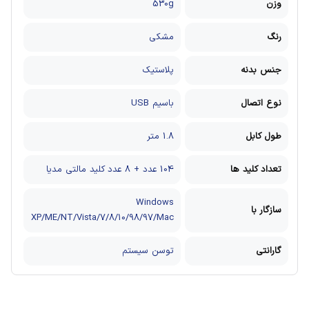
وزن
530g
رنگ
مشکی
جنس بدنه
پلاستیک
نوع اتصال
باسیم USB
طول کابل
1.8 متر
تعداد کلید ها
104 عدد + 8 عدد کلید مالتی مدیا
Windows
سازگار با
XP/ME/NT/Vista/7/8/10/98/97/Mac
گارانتی
توسن سیستم