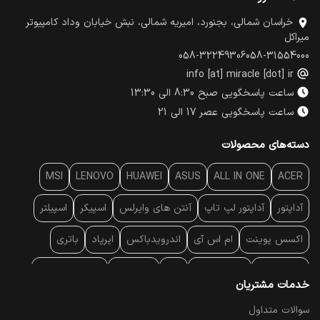
خراسان شمالی، بجنورد، امیریه شمالی، نبش خیابان وداد کامپیوتر
میراکل
058-32249306
058-31554000
info [at] miracle [dot] ir
ساعت پاسخگویی صبح 8:30 الی 13:30
ساعت پاسخگویی عصر 17 الی 21
دسته‌های محصولات
MSI
LENOVO
HUAWEI
ASUS
ALL IN ONE
ACER
آداپتور
آداپتور لپ تاپ
آنتن‌ های وایرلس
اسپیکر
اسپیلتر
اکسس پوینت
ام اس آی
اندرویدباکس
ایرپاد
باتری
بارکد خوان
برند لپ تاپ
پاور
پاور بانک
پایه خنک کننده
خدمات مشتریان
پایه سقفی
پایه نگهدارنده
پچ کورد شبکه
پد موس
پردازنده
سوالات متداول