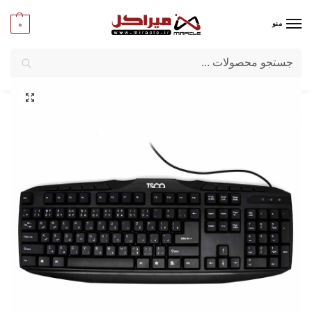
0
منو
جستجو
میراکل
/
کامپیوتر
/
قطعات جانبی
/
صفحه کلید