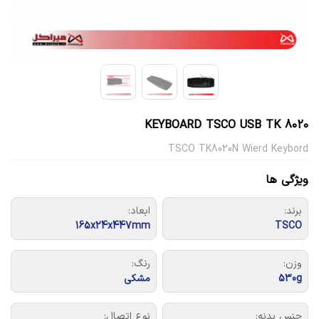
KEYBOARD TSCO USB TK 8020
TSCO TK8020N Wierd Keybord
ویژگی ها
برند:
ابعاد:
165x24x447mm
TSCO
وزن:
رنگ:
530g
مشکی
جنس بدنه:
نوع اتصال: