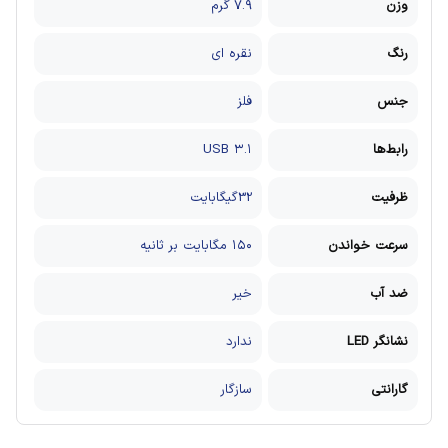
وزن
۷.۹ گرم
رنگ
نقره ای
جنس
فلز
رابط‌ها
USB ۳.۱
ظرفیت
32گیگابایت
سرعت خواندن
۱۵۰ مگابایت بر ثانیه
ضد آب
خیر
نشانگر LED
ندارد
گارانتی
سازگار