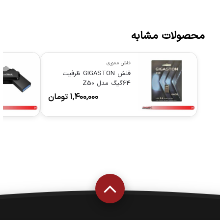
محصولات مشابه
فلش مموری
فلش GIGASTON ظرفیت
64گیگ مدل Z50
1,400,000
تومان