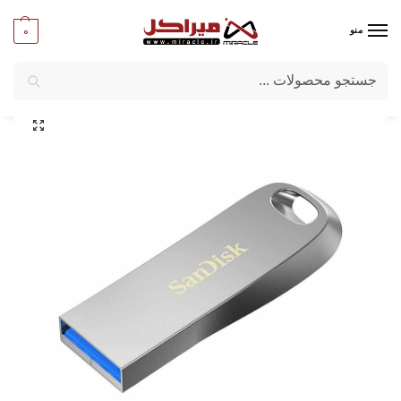
0
منو
جستجو
میراکل
/
کامپیوتر
/
قطعات جانبی
/
فلش مموری