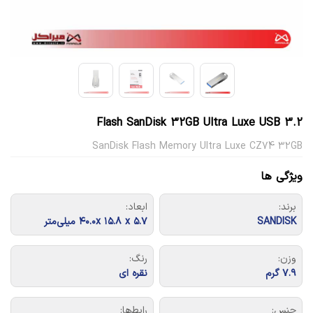
Flash SanDisk 32GB Ultra Luxe USB 3.2
SanDisk Flash Memory Ultra Luxe CZ74 32GB
ویژگی ها
برند:
ابعاد:
SANDISK
۴۰.۰x ۱۵.۸ x ۵.۷ میلی‌متر
وزن:
رنگ:
۷.۹ گرم
نقره ای
جنس:
رابط‌ها: