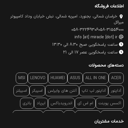
اطلاعات فروشگاه
خراسان شمالی، بجنورد، امیریه شمالی، نبش خیابان وداد کامپیوتر
میراکل
058-32249306
058-31554000
info [at] miracle [dot] ir
ساعت پاسخگویی صبح 8:30 الی 13:30
ساعت پاسخگویی عصر 17 الی 21
دسته‌های محصولات
MSI
LENOVO
HUAWEI
ASUS
ALL IN ONE
ACER
آداپتور
آداپتور لپ تاپ
آنتن‌ های وایرلس
اسپیکر
اسپیلتر
اکسس پوینت
ام اس آی
اندرویدباکس
ایرپاد
باتری
بارکد خوان
برند لپ تاپ
پاور
پاور بانک
پایه خنک کننده
خدمات مشتریان