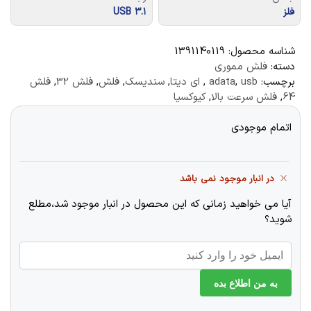
فلز
USB ۳.۱
شناسه محصول:
1391140119
دسته:
فلش مموری
برچسب:
usb
,
adata
,
ای دیتا
,
سندیسک
,
فلش
,
فلش 32
,
فلش
64
,
فلش سرعت بالا
,
کیوکسیا
اتمام موجودی
در انبار موجود نمی باشد
آیا می خواهید زمانی که این محصول در انبار موجود شد،مطلع
شوید؟
به من اطلاع بده