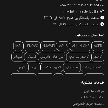
058-32249306
058-31554000
info [at] miracle [dot] ir
ساعت پاسخگویی صبح 8:30 الی 13:30
ساعت پاسخگویی عصر 17 الی 21
دسته‌های محصولات
MSI
LENOVO
HUAWEI
ASUS
ALL IN ONE
ACER
آداپتور
آداپتور لپ تاپ
آنتن‌ های وایرلس
اسپیکر
اسپیلتر
اکسس پوینت
ام اس آی
اندرویدباکس
ایرپاد
باتری
بارکد خوان
برند لپ تاپ
پاور
پاور بانک
پایه خنک کننده
خدمات مشتریان
پایه سقفی
پایه نگهدارنده
پچ کورد شبکه
پد موس
پردازنده
سوالات متداول
پیگیری سفارشات
پرده نمایش
پرینتر حرارتی
پرینتر لیبل - بارکد
پرینتر لیزری
سیاست حریم خصوصی