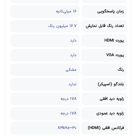
زمان پاسخگویی
۱۶ میلی‌ثانیه
تعداد رنگ قابل نمایش
16.7 میلیون رنگ
پورت HDMI
دارد
پورت VGA
دارد
رنگ
مشکی
بلندگو (اسپیکر)
ندارد
زاویه دید افقی
178 درجه
زاویه دید عمودی
178 درجه
فرکانس افقی (HDMI)
30~83kHz