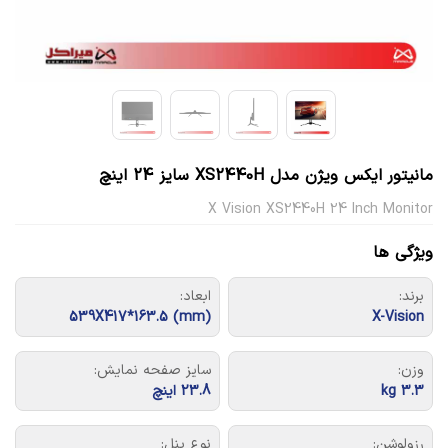
مانیتور ایکس ویژن مدل XS2440H سایز 24 اینچ
X Vision XS2440H 24 Inch Monitor
ویژگی ها
برند:
ابعاد:
539X417*163.5 (mm)
X-Vision
وزن:
سایز صفحه نمایش:
3.3 kg
23.8 اینچ
رزولوشن:
نوع پنل: