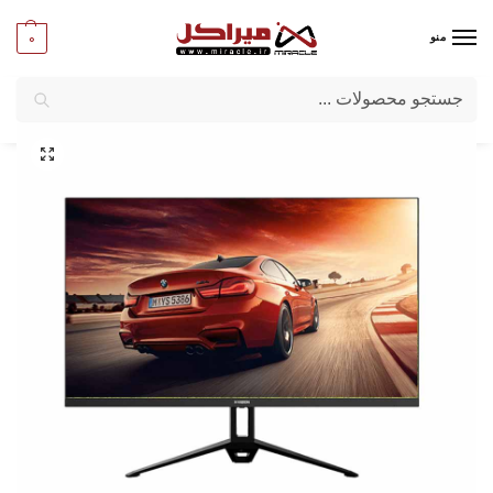
0
منو
جستجو
میراکل
/
کامپیوتر
/
قطعات اصلی
/
مانیتور