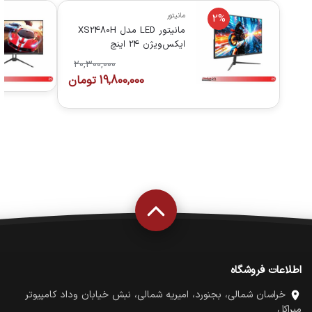
مانیتور
2%
مانیتور LED مدل XS2480H
ایکس‌ویژن 24 اینچ
20,300,000
19,800,000
تومان
اطلاعات فروشگاه
خراسان شمالی، بجنورد، امیریه شمالی، نبش خیابان وداد کامپیوتر
میراکل