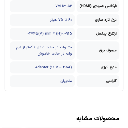
فرکانس عمودی (HDMI)
56~75Hz
نرخ تازه سازی
۶۰ تا ۷۵ هرتز
ارتفاع پیکسل
0.0915(H) * 02745(V) mm
۳۰ وات در حالت عادی / کمتر از نیم
مصرف برق
وات در حالت خاموش
منبع انرژی
Adapter (12 V – 2.5A)
گارانتی
مادیران
محصولات مشابه