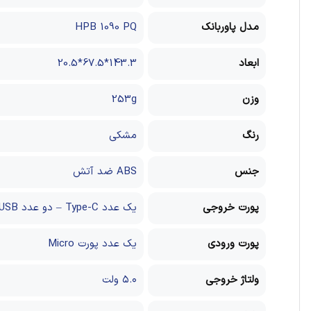
مدل پاوربانک
HPB 1090 PQ
ابعاد
143.3*67.5*20.5
وزن
253g
رنگ
مشکی
جنس
ABS ضد آتش
پورت خروجی
یک عدد Type-C – دو عدد USB
پورت ورودی
یک عدد پورت Micro
ولتاژ خروجی
۵.۰ ولت