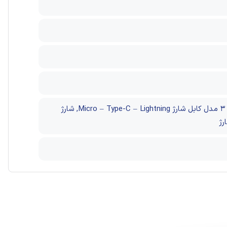
امکان شارژ بی‌سیم, دارای بدنه ای مقاوم در برابر ضربه, شارژ بیسیم Include Cables شارژر بی سیم به همراه ۳ مدل کابل شارژ Micro – Type-C – Lightning, شارژ