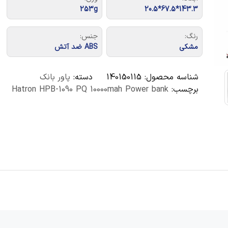
253g
143.3*67.5*20.5
رنگ:
جنس:
مشکی
ABS ضد آتش
شناسه محصول:
140150115
دسته:
پاور بانک
برچسب:
Hatron HPB-1090 PQ 10000mah Power bank