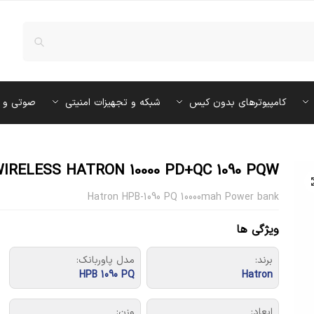
کامپیوترهای بدون کیس
شبکه و تجهیزات امنیتی
صوتی و 
RELESS HATRON 10000 PD+QC 1090 PQW
Hatron HPB-1090 PQ 10000mah Power bank
ویژگی ها
برند:
مدل پاوربانک:
HPB 1090 PQ
Hatron
ابعاد:
وزن: