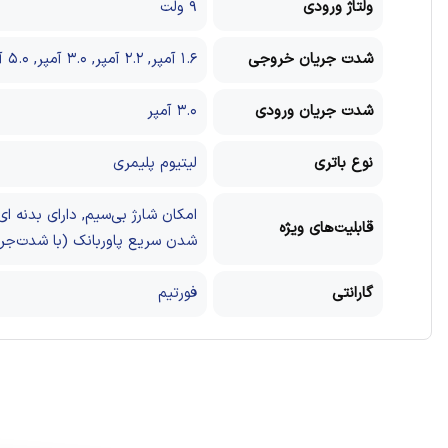
ولتاژ ورودی
۹ ولت
شدت جریان خروجی
۱.۶ آمپر, ۲.۲ آمپر, ۳.۰ آمپر, ۵.۰ آمپر مخصوص تبلت و موبایل
شدت جریان ورودی
۳.۰ آمپر
نوع باتری
لیتیوم پلیمری
قابلیت‌های ویژه
شدن سریع پاوربانک (با شدت‌جریان ۲.۰ آمپر و بالاتر), فناوری USB PD, قابلیت محافظت در برابر 
گارانتی
فورتیم